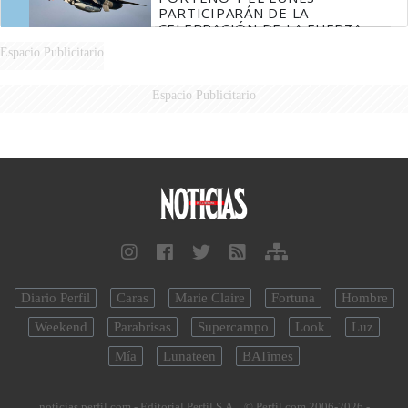
PARTICIPARÁN DE LA
CELEBRACIÓN DE LA FUERZA
AÉREA
Espacio Publicitario
Espacio Publicitario
Diario Perfil
Caras
Marie Claire
Fortuna
Hombre
Weekend
Parabrisas
Supercampo
Look
Luz
Mía
Lunateen
BATimes
noticias.perfil.com - Editorial Perfil S.A.
| © Perfil.com 2006-2026 -