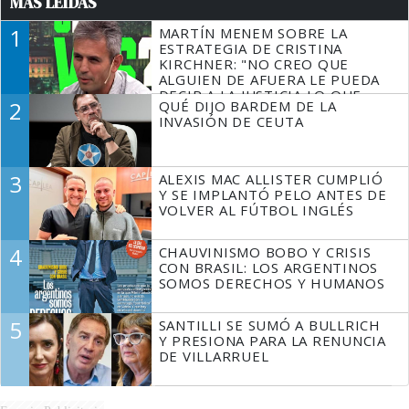
MÁS LEÍDAS
1
MARTÍN MENEM SOBRE LA
ESTRATEGIA DE CRISTINA
KIRCHNER: "NO CREO QUE
ALGUIEN DE AFUERA LE PUEDA
DECIR A LA JUSTICIA LO QUE
2
QUÉ DIJO BARDEM DE LA
TIENE QUE HACER"
INVASIÓN DE CEUTA
3
ALEXIS MAC ALLISTER CUMPLIÓ
Y SE IMPLANTÓ PELO ANTES DE
VOLVER AL FÚTBOL INGLÉS
4
CHAUVINISMO BOBO Y CRISIS
CON BRASIL: LOS ARGENTINOS
SOMOS DERECHOS Y HUMANOS
5
SANTILLI SE SUMÓ A BULLRICH
Y PRESIONA PARA LA RENUNCIA
DE VILLARRUEL