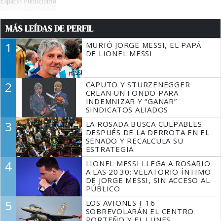
Espacio Publicitario
MÁS LEÍDAS DE PERFIL
1
MURIÓ JORGE MESSI, EL PAPÁ
DE LIONEL MESSI
2
CAPUTO Y STURZENEGGER
CREAN UN FONDO PARA
INDEMNIZAR Y “GANAR”
SINDICATOS ALIADOS
3
LA ROSADA BUSCA CULPABLES
DESPUÉS DE LA DERROTA EN EL
SENADO Y RECALCULA SU
ESTRATEGIA
4
LIONEL MESSI LLEGA A ROSARIO
A LAS 20.30: VELATORIO ÍNTIMO
DE JORGE MESSI, SIN ACCESO AL
PÚBLICO
5
LOS AVIONES F 16
SOBREVOLARÁN EL CENTRO
PORTEÑO Y EL LUNES