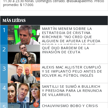
11.30 a 23.30 horas. Domingos cerrado. @asiakapalermo. Precio
promedio: $ 17.000.
MÁS LEÍDAS
1
MARTÍN MENEM SOBRE LA
ESTRATEGIA DE CRISTINA
KIRCHNER: "NO CREO QUE
ALGUIEN DE AFUERA LE PUEDA
DECIR A LA JUSTICIA LO QUE
2
QUÉ DIJO BARDEM DE LA
TIENE QUE HACER"
INVASIÓN DE CEUTA
3
ALEXIS MAC ALLISTER CUMPLIÓ
Y SE IMPLANTÓ PELO ANTES DE
VOLVER AL FÚTBOL INGLÉS
4
SANTILLI SE SUMÓ A BULLRICH
Y PRESIONA PARA LA RENUNCIA
DE VILLARRUEL
5
CHAUVINISMO BOBO Y CRISIS