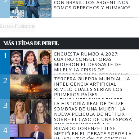
CON BRASIL: LOS ARGENTINOS
SOMOS DERECHOS Y HUMANOS
Espacio Publicitario
MÁS LEÍDAS DE PERFIL
1
ENCUESTA RUMBO A 2027:
CUATRO CONSULTORAS
MIDIERON EL DESGASTE DE
MILEI Y LA CRISIS DE
LIDERAZGO EN EL PERONISMO
2
TERCERA GUERRA MUNDIAL: LA
INTELIGENCIA ARTIFICIAL
REVELÓ CUÁLES SERÍAN LOS
PRIMEROS PAÍSES
LATINOAMERICANOS EN SER
3
LA HISTORIA REAL DE "ELIZE:
DERROTADOS
SOMBRAS DE UNA MUJER", LA
NUEVA PELÍCULA DE NETFLIX
SOBRE EL CASO DE UNA ESPOSA
QUE DESCUARTIZÓ A SU
4
RICARDO LORENZETTI SE
MARIDO
METIÓ EN EL DEBATE SOBRE LA
INHABILITACIÓN DE CRISTINA