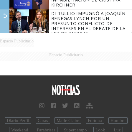
KIRCHNER
5
DI TULLIO IMPUGNÓ A JOAQUÍN
BENEGAS LYNCH POR UN
PRESUNTO CONFLICTO DE
INTERESES EN EL DEBATE DE LA
LEY DE TIERRAS
Espacio Publicitario
Espacio Publicitario
Diario Perfil
Caras
Marie Claire
Fortuna
Hombre
Weekend
Parabrisas
Supercampo
Look
Luz