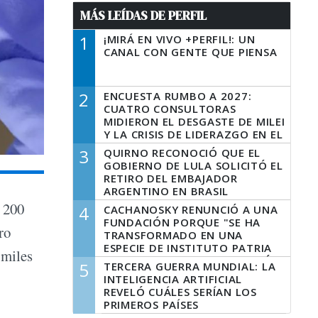
MÁS LEÍDAS DE PERFIL
1
¡MIRÁ EN VIVO +PERFIL!: UN
CANAL CON GENTE QUE PIENSA
2
ENCUESTA RUMBO A 2027:
CUATRO CONSULTORAS
MIDIERON EL DESGASTE DE MILEI
Y LA CRISIS DE LIDERAZGO EN EL
PERONISMO
3
QUIRNO RECONOCIÓ QUE EL
GOBIERNO DE LULA SOLICITÓ EL
RETIRO DEL EMBAJADOR
ARGENTINO EN BRASIL
 200
4
CACHANOSKY RENUNCIÓ A UNA
FUNDACIÓN PORQUE "SE HA
ro
TRANSFORMADO EN UNA
ESPECIE DE INSTITUTO PATRIA
 miles
INCONDICIONAL DE LA GESTIÓN
5
TERCERA GUERRA MUNDIAL: LA
DE MILEI"
INTELIGENCIA ARTIFICIAL
REVELÓ CUÁLES SERÍAN LOS
PRIMEROS PAÍSES
LATINOAMERICANOS EN SER