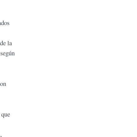
ados
de la
 según
ron
 que
,