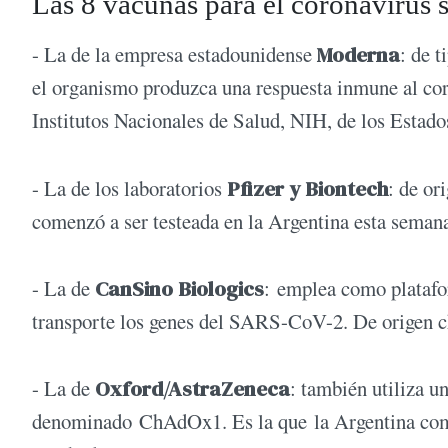
Las 8 vacunas para el coronavirus 
- La de la empresa estadounidense
Moderna
: de 
el organismo produzca una respuesta inmune al cor
Institutos Nacionales de Salud, NIH, de los Estad
- La de los laboratorios
Pfizer y Biontech
: de or
comenzó a ser testeada en la Argentina esta seman
- La de
CanSino Biologics
: emplea como platafo
transporte los genes del SARS-CoV-2. De origen ch
- La de
Oxford/AstraZeneca
: también utiliza u
denominado ChAdOx1. Es la que la Argentina comen