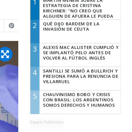
1
MARTÍN MENEM SOBRE LA
ESTRATEGIA DE CRISTINA
KIRCHNER: "NO CREO QUE
ALGUIEN DE AFUERA LE PUEDA
DECIR A LA JUSTICIA LO QUE
2
QUÉ DIJO BARDEM DE LA
TIENE QUE HACER"
INVASIÓN DE CEUTA
3
ALEXIS MAC ALLISTER CUMPLIÓ Y
SE IMPLANTÓ PELO ANTES DE
VOLVER AL FÚTBOL INGLÉS
4
SANTILLI SE SUMÓ A BULLRICH Y
PRESIONA PARA LA RENUNCIA DE
VILLARRUEL
5
CHAUVINISMO BOBO Y CRISIS
CON BRASIL: LOS ARGENTINOS
SOMOS DERECHOS Y HUMANOS
Espacio Publicitario