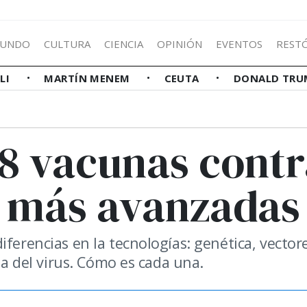
UNDO
CULTURA
CIENCIA
OPINIÓN
EVENTOS
REST
LLI
MARTÍN MENEM
CEUTA
DONALD TRU
 8 vacunas cont
s más avanzadas
iferencias en la tecnologías: genética, vector
ada del virus. Cómo es cada una.