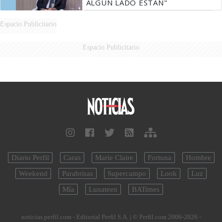
ALGÚN LADO ESTÁN"
Espacio Publicitario
Espacio Publicitario
Diario Perfil
Caras
Marie Claire
Fortuna
Hombre
Weekend
Parabrisas
Supercampo
Look
Luz
Mía
Lunateen
BATimes
noticias.perfil.com - Editorial Perfil S.A.
| © Perfil.com 2006-2026 -