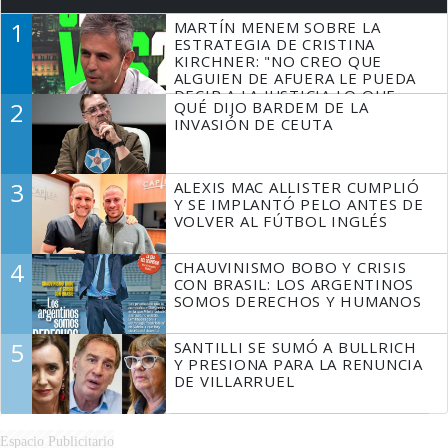
1
MARTÍN MENEM SOBRE LA
ESTRATEGIA DE CRISTINA
KIRCHNER: "NO CREO QUE
ALGUIEN DE AFUERA LE PUEDA
DECIR A LA JUSTICIA LO QUE
2
QUÉ DIJO BARDEM DE LA
TIENE QUE HACER"
INVASIÓN DE CEUTA
3
ALEXIS MAC ALLISTER CUMPLIÓ
Y SE IMPLANTÓ PELO ANTES DE
VOLVER AL FÚTBOL INGLÉS
4
CHAUVINISMO BOBO Y CRISIS
CON BRASIL: LOS ARGENTINOS
SOMOS DERECHOS Y HUMANOS
5
SANTILLI SE SUMÓ A BULLRICH
Y PRESIONA PARA LA RENUNCIA
DE VILLARRUEL
Espacio Publicitario