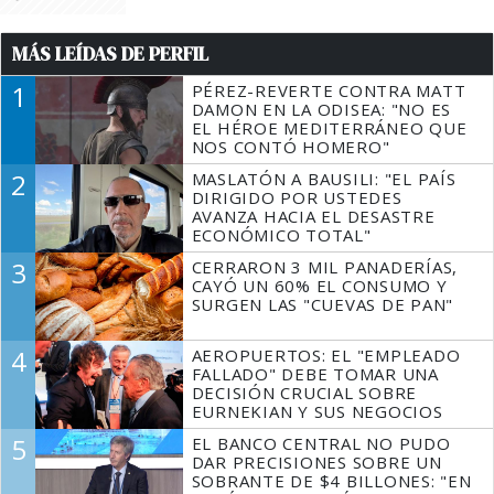
MÁS LEÍDAS DE PERFIL
1
PÉREZ-REVERTE CONTRA MATT
DAMON EN LA ODISEA: "NO ES
EL HÉROE MEDITERRÁNEO QUE
NOS CONTÓ HOMERO"
2
MASLATÓN A BAUSILI: "EL PAÍS
DIRIGIDO POR USTEDES
AVANZA HACIA EL DESASTRE
ECONÓMICO TOTAL"
3
CERRARON 3 MIL PANADERÍAS,
CAYÓ UN 60% EL CONSUMO Y
SURGEN LAS "CUEVAS DE PAN"
4
AEROPUERTOS: EL "EMPLEADO
FALLADO" DEBE TOMAR UNA
DECISIÓN CRUCIAL SOBRE
EURNEKIAN Y SUS NEGOCIOS
5
EL BANCO CENTRAL NO PUDO
DAR PRECISIONES SOBRE UN
SOBRANTE DE $4 BILLONES: "EN