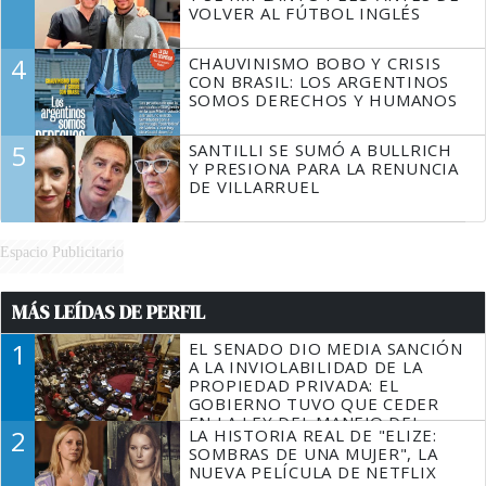
VOLVER AL FÚTBOL INGLÉS
4
CHAUVINISMO BOBO Y CRISIS
CON BRASIL: LOS ARGENTINOS
SOMOS DERECHOS Y HUMANOS
5
SANTILLI SE SUMÓ A BULLRICH
Y PRESIONA PARA LA RENUNCIA
DE VILLARRUEL
Espacio Publicitario
MÁS LEÍDAS DE PERFIL
1
EL SENADO DIO MEDIA SANCIÓN
A LA INVIOLABILIDAD DE LA
PROPIEDAD PRIVADA: EL
GOBIERNO TUVO QUE CEDER
EN LA LEY DEL MANEJO DEL
2
LA HISTORIA REAL DE "ELIZE:
FUEGO
SOMBRAS DE UNA MUJER", LA
NUEVA PELÍCULA DE NETFLIX