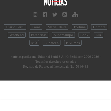
Diario Perfil
Caras
Marie Claire
Fortuna
Hombre
Weekend
Parabrisas
Supercampo
Look
Luz
Mía
Lunateen
BATimes
noticias.perfil.com - Editorial Perfil S.A.
| © Perfil.com 2006-2026 -
Todos los derechos reservados
Registro de Propiedad Intelectual: Nro. 5346433