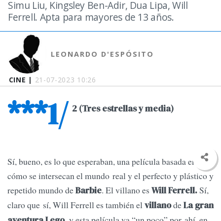
Simu Liu, Kingsley Ben-Adir, Dua Lipa, Will
Ferrell. Apta para mayores de 13 años.
LEONARDO D'ESPÓSITO
CINE |
21-07-2023 10:26
***1/
2 (Tres estrellas y media)
Sí, bueno, es lo que esperaban, una película basada en
cómo se intersecan el mundo real y el perfecto y plástico y
repetido mundo de
. El villano es
Sí,
Barbie
Will Ferrell.
claro que sí, Will Ferrell es también el
de
villano
La gran
y esta película va “un poco” por ahí, en
aventura Lego,