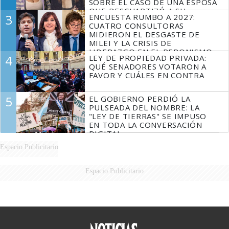
SOBRE EL CASO DE UNA ESPOSA
QUE DESCUARTIZÓ A SU
3
ENCUESTA RUMBO A 2027:
MARIDO
CUATRO CONSULTORAS
MIDIERON EL DESGASTE DE
MILEI Y LA CRISIS DE
LIDERAZGO EN EL PERONISMO
4
LEY DE PROPIEDAD PRIVADA:
QUÉ SENADORES VOTARON A
FAVOR Y CUÁLES EN CONTRA
5
EL GOBIERNO PERDIÓ LA
PULSEADA DEL NOMBRE: LA
"LEY DE TIERRAS" SE IMPUSO
EN TODA LA CONVERSACIÓN
DIGITAL
Espacio Publicitario
Espacio Publicitario