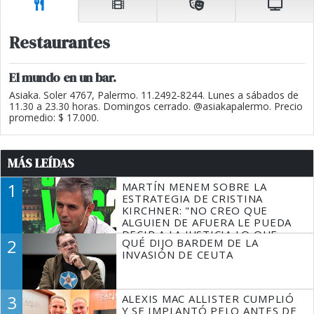
Restaurantes
El mundo en un bar.
Asiaka. Soler 4767, Palermo. 11.2492-8244. Lunes a sábados de
11.30 a 23.30 horas. Domingos cerrado. @asiakapalermo. Precio
promedio: $ 17.000.
MÁS LEÍDAS
1
MARTÍN MENEM SOBRE LA
ESTRATEGIA DE CRISTINA
KIRCHNER: "NO CREO QUE
ALGUIEN DE AFUERA LE PUEDA
DECIR A LA JUSTICIA LO QUE
2
QUÉ DIJO BARDEM DE LA
TIENE QUE HACER"
INVASIÓN DE CEUTA
3
ALEXIS MAC ALLISTER CUMPLIÓ
Y SE IMPLANTÓ PELO ANTES DE