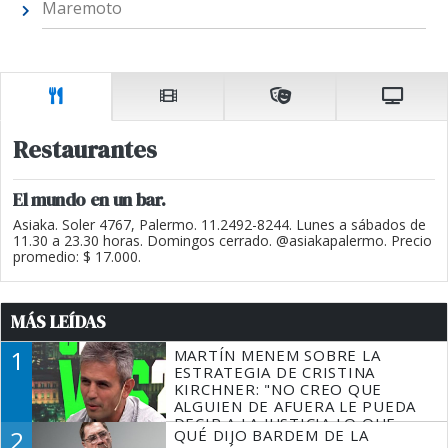
Maremoto
Restaurantes
El mundo en un bar.
Asiaka. Soler 4767, Palermo. 11.2492-8244. Lunes a sábados de
11.30 a 23.30 horas. Domingos cerrado. @asiakapalermo. Precio
promedio: $ 17.000.
MÁS LEÍDAS
1
MARTÍN MENEM SOBRE LA
ESTRATEGIA DE CRISTINA
KIRCHNER: "NO CREO QUE
ALGUIEN DE AFUERA LE PUEDA
DECIR A LA JUSTICIA LO QUE
2
QUÉ DIJO BARDEM DE LA
TIENE QUE HACER"