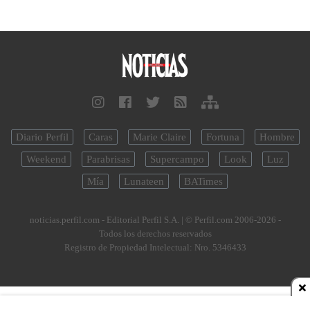
Diario Perfil
Caras
Marie Claire
Fortuna
Hombre
Weekend
Parabrisas
Supercampo
Look
Luz
Mía
Lunateen
BATimes
noticias.perfil.com - Editorial Perfil S.A.
| © Perfil.com 2006-2026 -
Todos los derechos reservados
Registro de Propiedad Intelectual: Nro. 5346433