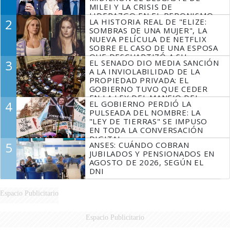
MILEI Y LA CRISIS DE
LIDERAZGO EN EL PERONISMO
2
LA HISTORIA REAL DE "ELIZE:
SOMBRAS DE UNA MUJER", LA
NUEVA PELÍCULA DE NETFLIX
SOBRE EL CASO DE UNA ESPOSA
QUE DESCUARTIZÓ A SU
3
EL SENADO DIO MEDIA SANCIÓN
MARIDO
A LA INVIOLABILIDAD DE LA
PROPIEDAD PRIVADA: EL
GOBIERNO TUVO QUE CEDER
EN LA LEY DEL MANEJO DEL
4
EL GOBIERNO PERDIÓ LA
FUEGO
PULSEADA DEL NOMBRE: LA
"LEY DE TIERRAS" SE IMPUSO
EN TODA LA CONVERSACIÓN
DIGITAL
5
ANSES: CUÁNDO COBRAN
JUBILADOS Y PENSIONADOS EN
AGOSTO DE 2026, SEGÚN EL
DNI
Espacio Publicitario
Espacio Publicitario