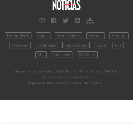
Diario Perfil
Caras
Marie Claire
Fortuna
Hombre
Weekend
Parabrisas
Supercampo
Look
Luz
Mía
Lunateen
BATimes
noticias.perfil.com - Editorial Perfil S.A.
| © Perfil.com 2006-2026 -
Todos los derechos reservados
Registro de Propiedad Intelectual: Nro. 5346433