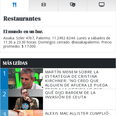
Restaurantes
El mundo en un bar.
Asiaka. Soler 4767, Palermo. 11.2492-8244. Lunes a sábados de
11.30 a 23.30 horas. Domingos cerrado. @asiakapalermo. Precio
promedio: $ 17.000.
MÁS LEÍDAS
1
MARTÍN MENEM SOBRE LA
ESTRATEGIA DE CRISTINA
KIRCHNER: "NO CREO QUE
ALGUIEN DE AFUERA LE PUEDA
DECIR A LA JUSTICIA LO QUE
2
QUÉ DIJO BARDEM DE LA
TIENE QUE HACER"
INVASIÓN DE CEUTA
3
ALEXIS MAC ALLISTER CUMPLIÓ