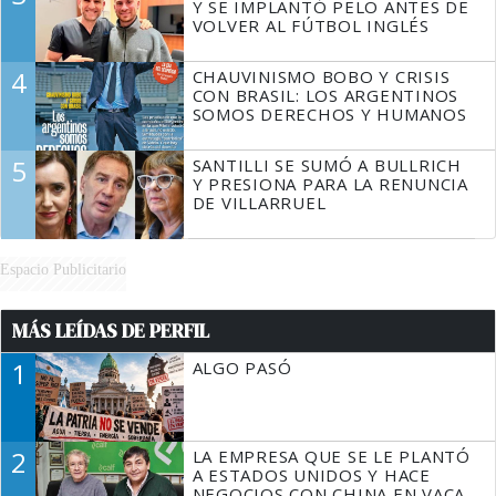
Y SE IMPLANTÓ PELO ANTES DE
VOLVER AL FÚTBOL INGLÉS
4
CHAUVINISMO BOBO Y CRISIS
CON BRASIL: LOS ARGENTINOS
SOMOS DERECHOS Y HUMANOS
5
SANTILLI SE SUMÓ A BULLRICH
Y PRESIONA PARA LA RENUNCIA
DE VILLARRUEL
Espacio Publicitario
MÁS LEÍDAS DE PERFIL
1
ALGO PASÓ
2
LA EMPRESA QUE SE LE PLANTÓ
A ESTADOS UNIDOS Y HACE
NEGOCIOS CON CHINA EN VACA