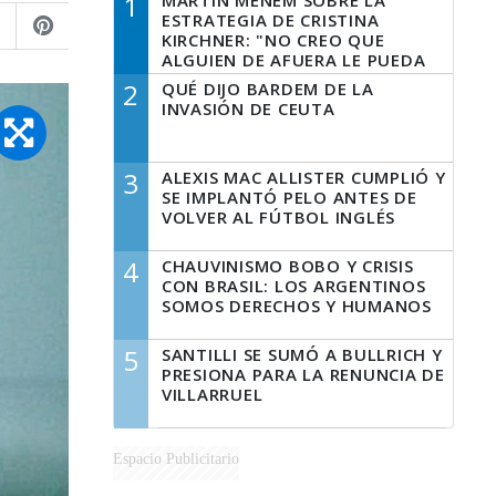
1
MARTÍN MENEM SOBRE LA
ESTRATEGIA DE CRISTINA
KIRCHNER: "NO CREO QUE
ALGUIEN DE AFUERA LE PUEDA
DECIR A LA JUSTICIA LO QUE
2
QUÉ DIJO BARDEM DE LA
TIENE QUE HACER"
INVASIÓN DE CEUTA
3
ALEXIS MAC ALLISTER CUMPLIÓ Y
SE IMPLANTÓ PELO ANTES DE
VOLVER AL FÚTBOL INGLÉS
4
CHAUVINISMO BOBO Y CRISIS
CON BRASIL: LOS ARGENTINOS
SOMOS DERECHOS Y HUMANOS
5
SANTILLI SE SUMÓ A BULLRICH Y
PRESIONA PARA LA RENUNCIA DE
VILLARRUEL
Espacio Publicitario