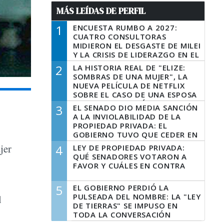
MÁS LEÍDAS DE PERFIL
1
ENCUESTA RUMBO A 2027:
CUATRO CONSULTORAS
MIDIERON EL DESGASTE DE MILEI
Y LA CRISIS DE LIDERAZGO EN EL
PERONISMO
2
LA HISTORIA REAL DE "ELIZE:
SOMBRAS DE UNA MUJER", LA
NUEVA PELÍCULA DE NETFLIX
SOBRE EL CASO DE UNA ESPOSA
QUE DESCUARTIZÓ A SU
3
EL SENADO DIO MEDIA SANCIÓN
MARIDO
A LA INVIOLABILIDAD DE LA
PROPIEDAD PRIVADA: EL
GOBIERNO TUVO QUE CEDER EN
LA LEY DEL MANEJO DEL FUEGO
jer
4
LEY DE PROPIEDAD PRIVADA:
QUÉ SENADORES VOTARON A
FAVOR Y CUÁLES EN CONTRA
5
EL GOBIERNO PERDIÓ LA
PULSEADA DEL NOMBRE: LA "LEY
l
DE TIERRAS" SE IMPUSO EN
TODA LA CONVERSACIÓN
DIGITAL