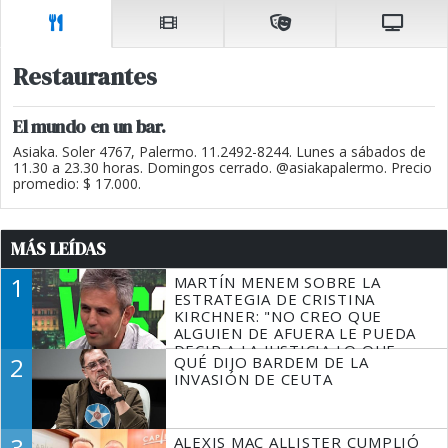
Restaurantes
El mundo en un bar.
Asiaka. Soler 4767, Palermo. 11.2492-8244. Lunes a sábados de
11.30 a 23.30 horas. Domingos cerrado. @asiakapalermo. Precio
promedio: $ 17.000.
MÁS LEÍDAS
1
MARTÍN MENEM SOBRE LA
ESTRATEGIA DE CRISTINA
KIRCHNER: "NO CREO QUE
ALGUIEN DE AFUERA LE PUEDA
DECIR A LA JUSTICIA LO QUE
2
QUÉ DIJO BARDEM DE LA
TIENE QUE HACER"
INVASIÓN DE CEUTA
3
ALEXIS MAC ALLISTER CUMPLIÓ