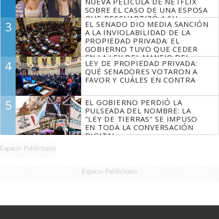
NUEVA PELÍCULA DE NETFLIX
SOBRE EL CASO DE UNA ESPOSA
QUE DESCUARTIZÓ A SU
3
EL SENADO DIO MEDIA SANCIÓN
MARIDO
A LA INVIOLABILIDAD DE LA
PROPIEDAD PRIVADA: EL
GOBIERNO TUVO QUE CEDER
EN LA LEY DEL MANEJO DEL
4
LEY DE PROPIEDAD PRIVADA:
FUEGO
QUÉ SENADORES VOTARON A
FAVOR Y CUÁLES EN CONTRA
5
EL GOBIERNO PERDIÓ LA
PULSEADA DEL NOMBRE: LA
"LEY DE TIERRAS" SE IMPUSO
EN TODA LA CONVERSACIÓN
DIGITAL
Espacio Publicitario
Espacio Publicitario