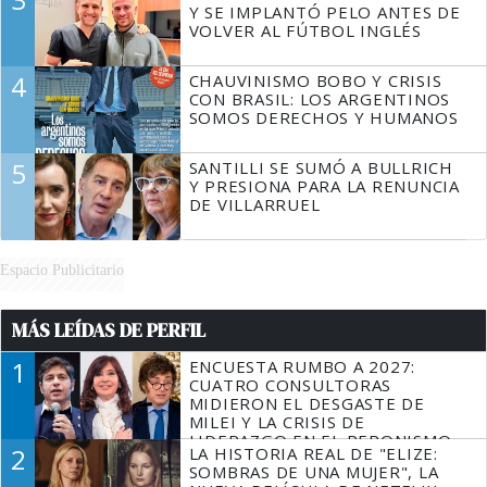
Y SE IMPLANTÓ PELO ANTES DE
VOLVER AL FÚTBOL INGLÉS
4
CHAUVINISMO BOBO Y CRISIS
CON BRASIL: LOS ARGENTINOS
SOMOS DERECHOS Y HUMANOS
5
SANTILLI SE SUMÓ A BULLRICH
Y PRESIONA PARA LA RENUNCIA
DE VILLARRUEL
Espacio Publicitario
MÁS LEÍDAS DE PERFIL
1
ENCUESTA RUMBO A 2027:
CUATRO CONSULTORAS
MIDIERON EL DESGASTE DE
MILEI Y LA CRISIS DE
LIDERAZGO EN EL PERONISMO
2
LA HISTORIA REAL DE "ELIZE:
SOMBRAS DE UNA MUJER", LA