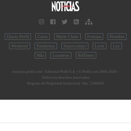
Diario Perfil
Caras
Marie Claire
Fortuna
Hombre
Weekend
Parabrisas
Supercampo
Look
Luz
Mía
Lunateen
BATimes
noticias.perfil.com - Editorial Perfil S.A.
| © Perfil.com 2006-2026 -
Todos los derechos reservados
Registro de Propiedad Intelectual: Nro. 5346433