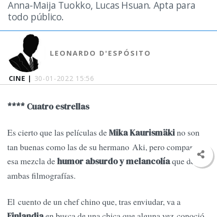
Anna-Maija Tuokko, Lucas Hsuan. Apta para
todo público.
LEONARDO D'ESPÓSITO
CINE |
30-01-2022 15:56
**** Cuatro estrellas
Es cierto que las películas de
no son
Mika Kaurismäki
tan buenas como las de su hermano Aki, pero comparte
esa mezcla de
que define
humor absurdo y melancolía
ambas filmografías.
El cuento de un chef chino que, tras enviudar, va a
en busca de una chica que alguna vez conoció
Finlandia