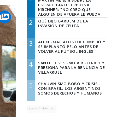
1
MARTÍN MENEM SOBRE LA
ESTRATEGIA DE CRISTINA
KIRCHNER: "NO CREO QUE
ALGUIEN DE AFUERA LE PUEDA
DECIR A LA JUSTICIA LO QUE
2
QUÉ DIJO BARDEM DE LA
TIENE QUE HACER"
INVASIÓN DE CEUTA
3
ALEXIS MAC ALLISTER CUMPLIÓ Y
SE IMPLANTÓ PELO ANTES DE
VOLVER AL FÚTBOL INGLÉS
4
SANTILLI SE SUMÓ A BULLRICH Y
PRESIONA PARA LA RENUNCIA DE
VILLARRUEL
5
CHAUVINISMO BOBO Y CRISIS
CON BRASIL: LOS ARGENTINOS
SOMOS DERECHOS Y HUMANOS
Espacio Publicitario