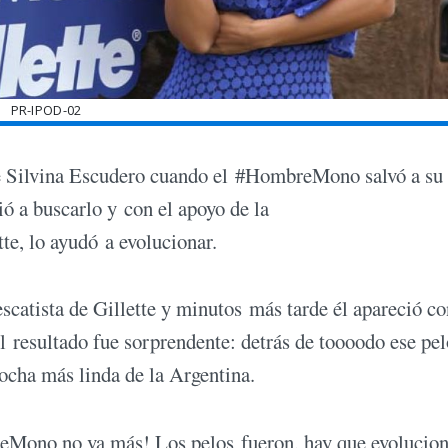
PR-IPOD-02
a de Silvina Escudero cuando el #HombreMono salvó a su
ió a buscarlo y con el apoyo de la
e, lo ayudó a evolucionar.
escatista de Gillette y minutos más tarde él apareció c
l resultado fue sorprendente: detrás de toooodo ese pel
ocha más linda de la Argentina.
eMono no va más! Los pelos fueron, hay que evolucion