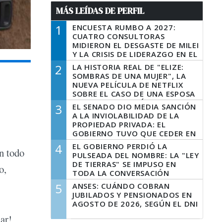
MÁS LEÍDAS DE PERFIL
1
ENCUESTA RUMBO A 2027:
CUATRO CONSULTORAS
MIDIERON EL DESGASTE DE MILEI
Y LA CRISIS DE LIDERAZGO EN EL
PERONISMO
2
LA HISTORIA REAL DE "ELIZE:
SOMBRAS DE UNA MUJER", LA
NUEVA PELÍCULA DE NETFLIX
SOBRE EL CASO DE UNA ESPOSA
QUE DESCUARTIZÓ A SU
3
EL SENADO DIO MEDIA SANCIÓN
MARIDO
A LA INVIOLABILIDAD DE LA
PROPIEDAD PRIVADA: EL
GOBIERNO TUVO QUE CEDER EN
LA LEY DEL MANEJO DEL FUEGO
4
EL GOBIERNO PERDIÓ LA
on todo
PULSEADA DEL NOMBRE: LA "LEY
DE TIERRAS" SE IMPUSO EN
o,
TODA LA CONVERSACIÓN
DIGITAL
5
ANSES: CUÁNDO COBRAN
JUBILADOS Y PENSIONADOS EN
AGOSTO DE 2026, SEGÚN EL DNI
ar!