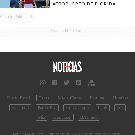
AEROPUERTO DE FLORIDA
Espacio Publicitario
Espacio Publicitario
Diario Perfil
Caras
Marie Claire
Fortuna
Hombre
Weekend
Parabrisas
Supercampo
Look
Luz
Mía
Lunateen
BATimes
noticias.perfil.com - Editorial Perfil S.A.
| © Perfil.com 2006-2026 -