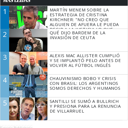
MÁS LEÍDAS
1
MARTÍN MENEM SOBRE LA
ESTRATEGIA DE CRISTINA
KIRCHNER: "NO CREO QUE
ALGUIEN DE AFUERA LE PUEDA
DECIR A LA JUSTICIA LO QUE
2
QUÉ DIJO BARDEM DE LA
TIENE QUE HACER"
INVASIÓN DE CEUTA
3
ALEXIS MAC ALLISTER CUMPLIÓ
Y SE IMPLANTÓ PELO ANTES DE
VOLVER AL FÚTBOL INGLÉS
4
CHAUVINISMO BOBO Y CRISIS
CON BRASIL: LOS ARGENTINOS
SOMOS DERECHOS Y HUMANOS
5
SANTILLI SE SUMÓ A BULLRICH
Y PRESIONA PARA LA RENUNCIA
DE VILLARRUEL