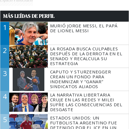
Espacio Publicitario
MÁS LEÍDAS DE PERFIL
1
MURIÓ JORGE MESSI, EL PAPÁ
DE LIONEL MESSI
2
LA ROSADA BUSCA CULPABLES
DESPUÉS DE LA DERROTA EN EL
SENADO Y RECALCULA SU
ESTRATEGIA
3
CAPUTO Y STURZENEGGER
CREAN UN FONDO PARA
INDEMNIZAR Y “GANAR”
SINDICATOS ALIADOS
4
LA NARRATIVA LIBERTARIA
CRUJE EN LAS REDES Y MILEI
SUFRE LAS CONSECUENCIAS DEL
DESGASTE
5
ESTADOS UNIDOS: UN
FUTBOLISTA ARGENTINO FUE
DETENIDO POR EL ICE EN UN