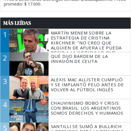
promedio: $ 17.000.
MÁS LEÍDAS
1
MARTÍN MENEM SOBRE LA
ESTRATEGIA DE CRISTINA
KIRCHNER: "NO CREO QUE
ALGUIEN DE AFUERA LE PUEDA
DECIR A LA JUSTICIA LO QUE
2
QUÉ DIJO BARDEM DE LA
TIENE QUE HACER"
INVASIÓN DE CEUTA
3
ALEXIS MAC ALLISTER CUMPLIÓ
Y SE IMPLANTÓ PELO ANTES DE
VOLVER AL FÚTBOL INGLÉS
4
CHAUVINISMO BOBO Y CRISIS
CON BRASIL: LOS ARGENTINOS
SOMOS DERECHOS Y HUMANOS
5
SANTILLI SE SUMÓ A BULLRICH