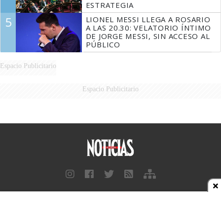
ESTRATEGIA
5
LIONEL MESSI LLEGA A ROSARIO
A LAS 20.30: VELATORIO ÍNTIMO
DE JORGE MESSI, SIN ACCESO AL
PÚBLICO
Espacio Publicitario
Espacio Publicitario
Diario Perfil
Caras
Marie Claire
Fortuna
Hombre
Weekend
Parabrisas
Supercampo
Look
Luz