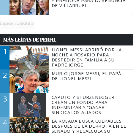
Y PRESIONA PARA LA RENUNCIA
DE VILLARRUEL
Espacio Publicitario
MÁS LEÍDAS DE PERFIL
1
LIONEL MESSI ARRIBÓ POR LA
NOCHE A ROSARIO PARA
DESPEDIR EN FAMILIA A SU
PADRE JORGE
2
MURIÓ JORGE MESSI, EL PAPÁ
DE LIONEL MESSI
3
CAPUTO Y STURZENEGGER
CREAN UN FONDO PARA
INDEMNIZAR Y “GANAR”
SINDICATOS ALIADOS
4
LA ROSADA BUSCA CULPABLES
DESPUÉS DE LA DERROTA EN EL
SENADO Y RECALCULA SU