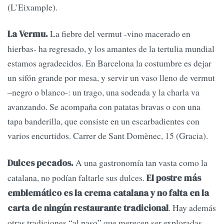
(L’Eixample).
La fiebre del vermut -vino macerado en
La Vermu.
hierbas- ha regresado, y los amantes de la tertulia mundial
estamos agradecidos. En Barcelona la costumbre es dejar
un sifón grande por mesa, y servir un vaso lleno de vermut
–negro o blanco-: un trago, una sodeada y la charla va
avanzando. Se acompaña con patatas bravas o con una
tapa banderilla, que consiste en un escarbadientes con
varios encurtidos. Carrer de Sant Domènec, 15 (Gracia).
A una gastronomía tan vasta como la
Dulces pecados.
catalana, no podían faltarle sus dulces.
El postre más
emblemático es la crema catalana y no falta en la
. Hay además
carta de ningún restaurante tradicional
otras tradiciones “al paso” que merecen ser exploradas.