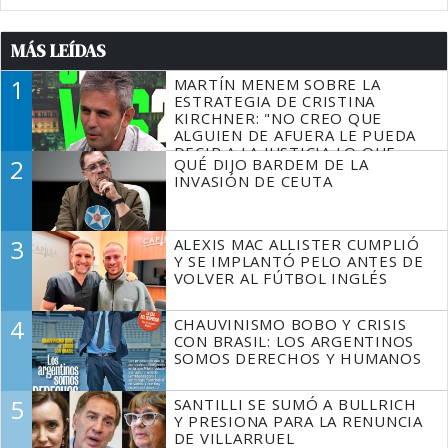
MÁS LEÍDAS
1
MARTÍN MENEM SOBRE LA
ESTRATEGIA DE CRISTINA
KIRCHNER: "NO CREO QUE
ALGUIEN DE AFUERA LE PUEDA
DECIR A LA JUSTICIA LO QUE
2
QUÉ DIJO BARDEM DE LA
TIENE QUE HACER"
INVASIÓN DE CEUTA
3
ALEXIS MAC ALLISTER CUMPLIÓ
Y SE IMPLANTÓ PELO ANTES DE
VOLVER AL FÚTBOL INGLÉS
4
CHAUVINISMO BOBO Y CRISIS
CON BRASIL: LOS ARGENTINOS
SOMOS DERECHOS Y HUMANOS
5
SANTILLI SE SUMÓ A BULLRICH
Y PRESIONA PARA LA RENUNCIA
DE VILLARRUEL