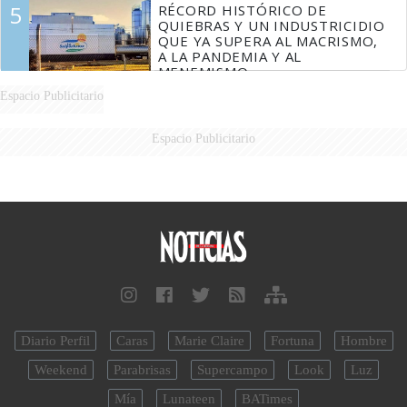
5
RÉCORD HISTÓRICO DE
QUIEBRAS Y UN INDUSTRICIDIO
QUE YA SUPERA AL MACRISMO,
A LA PANDEMIA Y AL
MENEMISMO
Espacio Publicitario
Espacio Publicitario
Diario Perfil
Caras
Marie Claire
Fortuna
Hombre
Weekend
Parabrisas
Supercampo
Look
Luz
Mía
Lunateen
BATimes