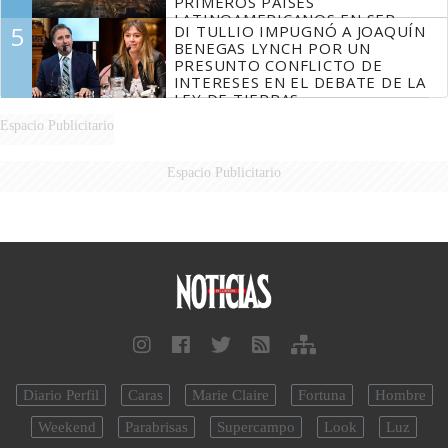
PRIMEROS PAÍSES
LATINOAMERICANOS EN SER
5
DI TULLIO IMPUGNÓ A JOAQUÍN
DERROTADOS
BENEGAS LYNCH POR UN
PRESUNTO CONFLICTO DE
INTERESES EN EL DEBATE DE LA
LEY DE TIERRAS
Espacio Publicitario
Espacio Publicitario
Diario Perfil
Caras
Marie Claire
Fortuna
Hombre
Weekend
Parabrisas
Supercampo
Look
Luz