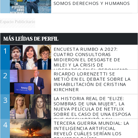
SOMOS DERECHOS Y HUMANOS
Espacio Publicitario
MÁS LEÍDAS DE PERFIL
1
ENCUESTA RUMBO A 2027:
CUATRO CONSULTORAS
MIDIERON EL DESGASTE DE
MILEI Y LA CRISIS DE
LIDERAZGO EN EL PERONISMO
2
RICARDO LORENZETTI SE
METIÓ EN EL DEBATE SOBRE LA
INHABILITACIÓN DE CRISTINA
KIRCHNER
3
LA HISTORIA REAL DE "ELIZE:
SOMBRAS DE UNA MUJER", LA
NUEVA PELÍCULA DE NETFLIX
SOBRE EL CASO DE UNA ESPOSA
QUE DESCUARTIZÓ A SU
4
TERCERA GUERRA MUNDIAL: LA
MARIDO
INTELIGENCIA ARTIFICIAL
REVELÓ CUÁLES SERÍAN LOS