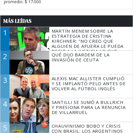
promedio: $ 17.000.
MÁS LEÍDAS
1
MARTÍN MENEM SOBRE LA
ESTRATEGIA DE CRISTINA
KIRCHNER: "NO CREO QUE
ALGUIEN DE AFUERA LE PUEDA
DECIR A LA JUSTICIA LO QUE
2
QUÉ DIJO BARDEM DE LA
TIENE QUE HACER"
INVASIÓN DE CEUTA
3
ALEXIS MAC ALLISTER CUMPLIÓ
Y SE IMPLANTÓ PELO ANTES DE
VOLVER AL FÚTBOL INGLÉS
4
SANTILLI SE SUMÓ A BULLRICH
Y PRESIONA PARA LA RENUNCIA
DE VILLARRUEL
5
CHAUVINISMO BOBO Y CRISIS
CON BRASIL: LOS ARGENTINOS