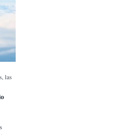
, las
do
s