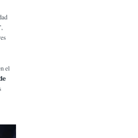
dad
”,
res
n el
de
s