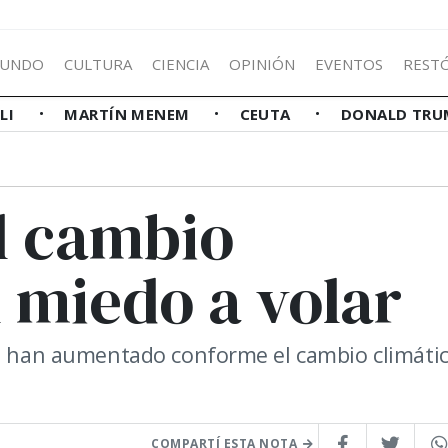
UNDO
CULTURA
CIENCIA
OPINIÓN
EVENTOS
REST
LLI
MARTÍN MENEM
CEUTA
DONALD TRU
l cambio
l miedo a volar
os han aumentado conforme el cambio climáti
COMPARTÍ ESTA NOTA