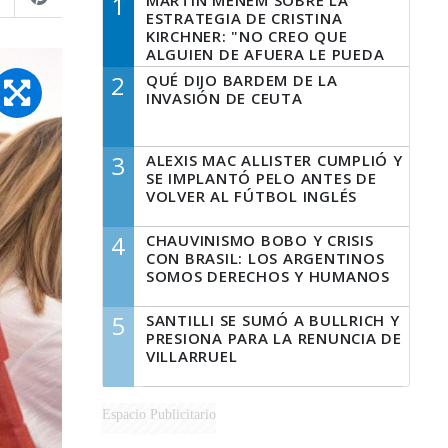
1
MARTÍN MENEM SOBRE LA
ESTRATEGIA DE CRISTINA
KIRCHNER: "NO CREO QUE
ALGUIEN DE AFUERA LE PUEDA
DECIR A LA JUSTICIA LO QUE
2
QUÉ DIJO BARDEM DE LA
TIENE QUE HACER"
INVASIÓN DE CEUTA
3
ALEXIS MAC ALLISTER CUMPLIÓ Y
SE IMPLANTÓ PELO ANTES DE
VOLVER AL FÚTBOL INGLÉS
4
CHAUVINISMO BOBO Y CRISIS
CON BRASIL: LOS ARGENTINOS
SOMOS DERECHOS Y HUMANOS
5
SANTILLI SE SUMÓ A BULLRICH Y
PRESIONA PARA LA RENUNCIA DE
VILLARRUEL
Espacio Publicitario