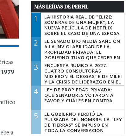
MÁS LEÍDAS DE PERFIL
1
LA HISTORIA REAL DE "ELIZE:
SOMBRAS DE UNA MUJER", LA
NUEVA PELÍCULA DE NETFLIX
SOBRE EL CASO DE UNA ESPOSA
QUE DESCUARTIZÓ A SU
2
EL SENADO DIO MEDIA SANCIÓN
MARIDO
A LA INVIOLABILIDAD DE LA
PROPIEDAD PRIVADA: EL
GOBIERNO TUVO QUE CEDER EN
éricas
LA LEY DEL MANEJO DEL FUEGO
3
ENCUESTA RUMBO A 2027:
 1979
CUATRO CONSULTORAS
MIDIERON EL DESGASTE DE MILEI
Y LA CRISIS DE LIDERAZGO EN EL
PERONISMO
4
LEY DE PROPIEDAD PRIVADA:
QUÉ SENADORES VOTARON A
FAVOR Y CUÁLES EN CONTRA
ntífico
5
EL GOBIERNO PERDIÓ LA
PULSEADA DEL NOMBRE: LA "LEY
DE TIERRAS" SE IMPUSO EN
TODA LA CONVERSACIÓN
debe a
DIGITAL