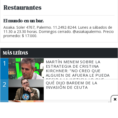
Restaurantes
El mundo en un bar.
Asiaka. Soler 4767, Palermo. 11.2492-8244. Lunes a sábados de
11.30 a 23.30 horas. Domingos cerrado. @asiakapalermo. Precio
promedio: $ 17.000.
MÁS LEÍDAS
1
MARTÍN MENEM SOBRE LA
ESTRATEGIA DE CRISTINA
KIRCHNER: "NO CREO QUE
ALGUIEN DE AFUERA LE PUEDA
DECIR A LA JUSTICIA LO QUE
2
QUÉ DIJO BARDEM DE LA
TIENE QUE HACER"
INVASIÓN DE CEUTA
3
ALEXIS MAC ALLISTER CUMPLIÓ
Y SE IMPLANTÓ PELO ANTES DE
VOLVER AL FÚTBOL INGLÉS