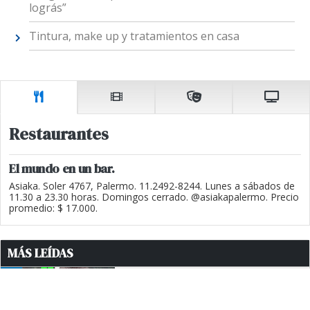
lográs”
Tintura, make up y tratamientos en casa
Restaurantes
El mundo en un bar.
Asiaka. Soler 4767, Palermo. 11.2492-8244. Lunes a sábados de
11.30 a 23.30 horas. Domingos cerrado. @asiakapalermo. Precio
promedio: $ 17.000.
MÁS LEÍDAS
1
MARTÍN MENEM SOBRE LA
ESTRATEGIA DE CRISTINA
KIRCHNER: "NO CREO QUE