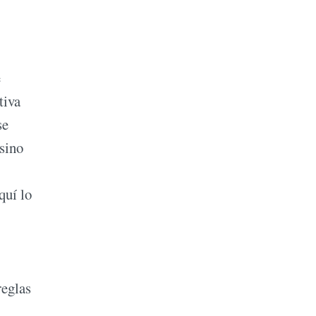
e
tiva
se
 sino
quí lo
reglas