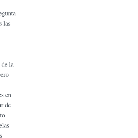
regunta
s las
 de la
pero
es en
ar de
to
elas
s