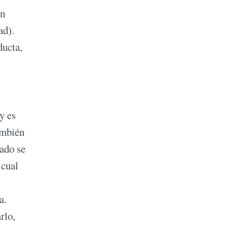
en
ad).
ducta,
y es
ambién
cado se
 cual
a.
rlo,