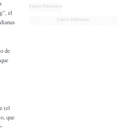
a
DERROTADOS
Espacio Publicitario
g”, el
Espacio Publicitario
idianas
so de
 que
z (el
to, que
e