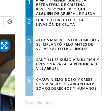
1
MARTÍN MENEM SOBRE LA
ESTRATEGIA DE CRISTINA
KIRCHNER: "NO CREO QUE
ALGUIEN DE AFUERA LE PUEDA
DECIR A LA JUSTICIA LO QUE
2
QUÉ DIJO BARDEM DE LA
TIENE QUE HACER"
INVASIÓN DE CEUTA
3
ALEXIS MAC ALLISTER CUMPLIÓ Y
SE IMPLANTÓ PELO ANTES DE
VOLVER AL FÚTBOL INGLÉS
4
SANTILLI SE SUMÓ A BULLRICH Y
PRESIONA PARA LA RENUNCIA DE
VILLARRUEL
5
CHAUVINISMO BOBO Y CRISIS
CON BRASIL: LOS ARGENTINOS
SOMOS DERECHOS Y HUMANOS
Espacio Publicitario