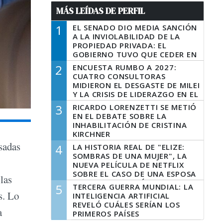
MÁS LEÍDAS DE PERFIL
1
EL SENADO DIO MEDIA SANCIÓN
A LA INVIOLABILIDAD DE LA
PROPIEDAD PRIVADA: EL
GOBIERNO TUVO QUE CEDER EN
LA LEY DEL MANEJO DEL FUEGO
2
ENCUESTA RUMBO A 2027:
CUATRO CONSULTORAS
MIDIERON EL DESGASTE DE MILEI
Y LA CRISIS DE LIDERAZGO EN EL
PERONISMO
3
RICARDO LORENZETTI SE METIÓ
EN EL DEBATE SOBRE LA
INHABILITACIÓN DE CRISTINA
KIRCHNER
sadas
4
LA HISTORIA REAL DE "ELIZE:
SOMBRAS DE UNA MUJER", LA
NUEVA PELÍCULA DE NETFLIX
SOBRE EL CASO DE UNA ESPOSA
 las
QUE DESCUARTIZÓ A SU
5
TERCERA GUERRA MUNDIAL: LA
MARIDO
s. Lo
INTELIGENCIA ARTIFICIAL
REVELÓ CUÁLES SERÍAN LOS
a
PRIMEROS PAÍSES
LATINOAMERICANOS EN SER