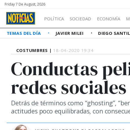
Friday 7 De August, 2026
POLÍTICA
SOCIEDAD
ECONOMÍA
M
TEMAS DEL DÍA
JAVIER MILEI
DIEGO SANTI
COSTUMBRES |
18-04-2020 19:34
Conductas peli
redes sociales
Detrás de términos como “ghosting”, “be
actitudes poco equilibradas, con consecu