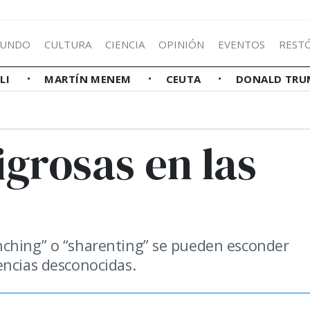
UNDO
CULTURA
CIENCIA
OPINIÓN
EVENTOS
REST
LLI
MARTÍN MENEM
CEUTA
DONALD TRU
grosas en las
nching” o “sharenting” se pueden esconder
encias desconocidas.