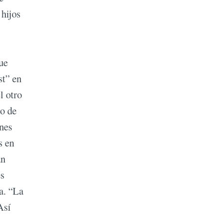
 hijos
ue
st” en
l otro
so de
ones
s en
án
es
a. “La
Así