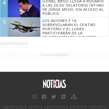
4
LIONEL MESSI LLEGA A ROSARIO
A LAS 20.30: VELATORIO ÍNTIMO
DE JORGE MESSI, SIN ACCESO AL
PÚBLICO
5
LOS AVIONES F 16
SOBREVOLARÁN EL CENTRO
PORTEÑO Y EL LUNES
PARTICIPARÁN DE LA
CELEBRACIÓN DE LA FUERZA
AÉREA
Espacio Publicitario
Espacio Publicitario
Diario Perfil
Caras
Marie Claire
Fortuna
Hombre