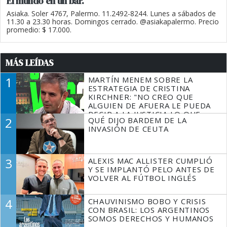
El mundo en un bar.
Asiaka. Soler 4767, Palermo. 11.2492-8244. Lunes a sábados de
11.30 a 23.30 horas. Domingos cerrado. @asiakapalermo. Precio
promedio: $ 17.000.
MÁS LEÍDAS
1
MARTÍN MENEM SOBRE LA
ESTRATEGIA DE CRISTINA
KIRCHNER: "NO CREO QUE
ALGUIEN DE AFUERA LE PUEDA
DECIR A LA JUSTICIA LO QUE
2
QUÉ DIJO BARDEM DE LA
TIENE QUE HACER"
INVASIÓN DE CEUTA
3
ALEXIS MAC ALLISTER CUMPLIÓ
Y SE IMPLANTÓ PELO ANTES DE
VOLVER AL FÚTBOL INGLÉS
4
CHAUVINISMO BOBO Y CRISIS
CON BRASIL: LOS ARGENTINOS
SOMOS DERECHOS Y HUMANOS