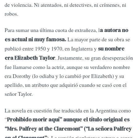
de violencia. Ni atentados, ni detectives, ni crímenes, ni
robos.
Para sumar una última cuota de extrañeza, l
a autora no
La mayor parte de su obra se
es actual ni muy famosa.
publicó entre 1950 y 1970, en Inglaterra y
su nombre
. Justamente, su gran desesperación
era Elizabeth Taylor
fue llamarse como la actriz, aunque su verdadero nombre
era Dorothy (lo odiaba y lo cambió por Elizabeth) y su
apellido, un atributo que adquirió cuando se casó con el
señor Taylor.
La novela en cuestión fue traducida en la Argentina como
“
Prohibido morir aquí” aunque el título original es
“Mrs. Palfrey at the Claremont” (“La señora Palfrey
). La versión rioplatense estuvo a cargo
en el Claremont”