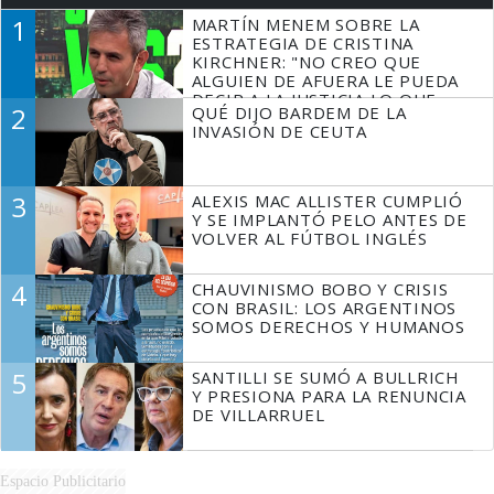
1
MARTÍN MENEM SOBRE LA
ESTRATEGIA DE CRISTINA
KIRCHNER: "NO CREO QUE
ALGUIEN DE AFUERA LE PUEDA
DECIR A LA JUSTICIA LO QUE
2
QUÉ DIJO BARDEM DE LA
TIENE QUE HACER"
INVASIÓN DE CEUTA
3
ALEXIS MAC ALLISTER CUMPLIÓ
Y SE IMPLANTÓ PELO ANTES DE
VOLVER AL FÚTBOL INGLÉS
4
CHAUVINISMO BOBO Y CRISIS
CON BRASIL: LOS ARGENTINOS
SOMOS DERECHOS Y HUMANOS
5
SANTILLI SE SUMÓ A BULLRICH
Y PRESIONA PARA LA RENUNCIA
DE VILLARRUEL
Espacio Publicitario