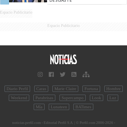
Espacio Publicitario
Espacio Publicitario
Diario Perfil
Caras
Marie Claire
Fortuna
Hombre
Weekend
Parabrisas
Supercampo
Look
Luz
Mía
Lunateen
BATimes
noticias.perfil.com - Editorial Perfil S.A.
| © Perfil.com 2006-2026 -