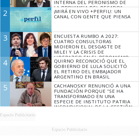
INTERNA DEL PERONISMO DE
LA PROVINCIA DEL PECADO"
2
¡MIRÁ EN VIVO +PERFIL!: UN
CANAL CON GENTE QUE PIENSA
3
ENCUESTA RUMBO A 2027:
CUATRO CONSULTORAS
MIDIERON EL DESGASTE DE
MILEI Y LA CRISIS DE
LIDERAZGO EN EL PERONISMO
4
QUIRNO RECONOCIÓ QUE EL
GOBIERNO DE LULA SOLICITÓ
EL RETIRO DEL EMBAJADOR
ARGENTINO EN BRASIL
5
CACHANOSKY RENUNCIÓ A UNA
FUNDACIÓN PORQUE "SE HA
TRANSFORMADO EN UNA
ESPECIE DE INSTITUTO PATRIA
INCONDICIONAL DE LA GESTIÓN
DE MILEI"
Espacio Publicitario
Espacio Publicitario