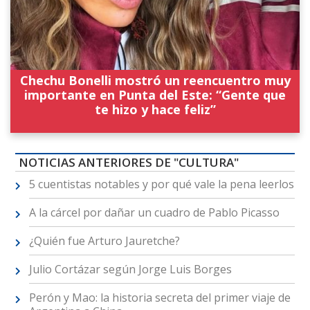
Chechu Bonelli mostró un reencuentro muy
importante en Punta del Este: “Gente que
te hizo y hace feliz”
NOTICIAS ANTERIORES DE "CULTURA"
5 cuentistas notables y por qué vale la pena leerlos
A la cárcel por dañar un cuadro de Pablo Picasso
¿Quién fue Arturo Jauretche?
Julio Cortázar según Jorge Luis Borges
Perón y Mao: la historia secreta del primer viaje de