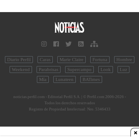
Diario Perfil
Caras
Marie Claire
Fortuna
Hombre
Weekend
Parabrisas
Supercampo
Look
Luz
Mía
Lunateen
BATimes
noticias.perfil.com - Editorial Perfil S.A.
| © Perfil.com 2006-2026 -
Todos los derechos reservados
Registro de Propiedad Intelectual: Nro. 5346433