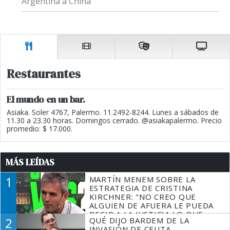
Argentina a China
Restaurantes
El mundo en un bar.
Asiaka. Soler 4767, Palermo. 11.2492-8244. Lunes a sábados de
11.30 a 23.30 horas. Domingos cerrado. @asiakapalermo. Precio
promedio: $ 17.000.
MÁS LEÍDAS
1
MARTÍN MENEM SOBRE LA
ESTRATEGIA DE CRISTINA
KIRCHNER: "NO CREO QUE
ALGUIEN DE AFUERA LE PUEDA
DECIR A LA JUSTICIA LO QUE
2
QUÉ DIJO BARDEM DE LA
TIENE QUE HACER"
INVASIÓN DE CEUTA