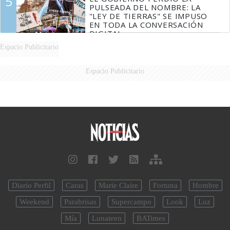
5
PULSEADA DEL NOMBRE: LA
"LEY DE TIERRAS" SE IMPUSO
EN TODA LA CONVERSACIÓN
DIGITAL
Espacio Publicitario
Espacio Publicitario
Diario Perfil
Caras
Marie Claire
Fortuna
Hombre
Weekend
Parabrisas
Supercampo
Look
Luz
Mía
Lunateen
BATimes