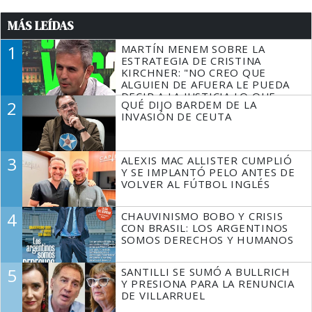
MÁS LEÍDAS
1
MARTÍN MENEM SOBRE LA
ESTRATEGIA DE CRISTINA
KIRCHNER: "NO CREO QUE
ALGUIEN DE AFUERA LE PUEDA
DECIR A LA JUSTICIA LO QUE
2
QUÉ DIJO BARDEM DE LA
TIENE QUE HACER"
INVASIÓN DE CEUTA
3
ALEXIS MAC ALLISTER CUMPLIÓ
Y SE IMPLANTÓ PELO ANTES DE
VOLVER AL FÚTBOL INGLÉS
4
CHAUVINISMO BOBO Y CRISIS
CON BRASIL: LOS ARGENTINOS
SOMOS DERECHOS Y HUMANOS
5
SANTILLI SE SUMÓ A BULLRICH
Y PRESIONA PARA LA RENUNCIA
DE VILLARRUEL