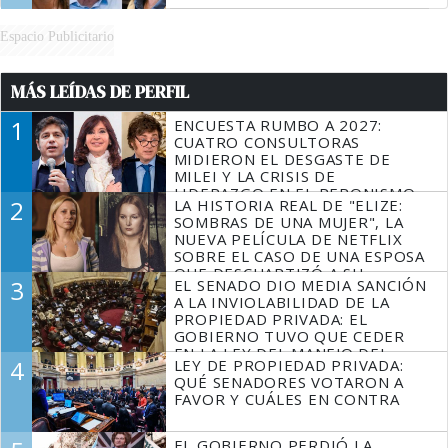
Espacio Publicitario
MÁS LEÍDAS DE PERFIL
1
ENCUESTA RUMBO A 2027:
CUATRO CONSULTORAS
MIDIERON EL DESGASTE DE
MILEI Y LA CRISIS DE
LIDERAZGO EN EL PERONISMO
2
LA HISTORIA REAL DE "ELIZE:
SOMBRAS DE UNA MUJER", LA
NUEVA PELÍCULA DE NETFLIX
SOBRE EL CASO DE UNA ESPOSA
QUE DESCUARTIZÓ A SU
3
EL SENADO DIO MEDIA SANCIÓN
MARIDO
A LA INVIOLABILIDAD DE LA
PROPIEDAD PRIVADA: EL
GOBIERNO TUVO QUE CEDER
EN LA LEY DEL MANEJO DEL
4
LEY DE PROPIEDAD PRIVADA:
FUEGO
QUÉ SENADORES VOTARON A
FAVOR Y CUÁLES EN CONTRA
EL GOBIERNO PERDIÓ LA