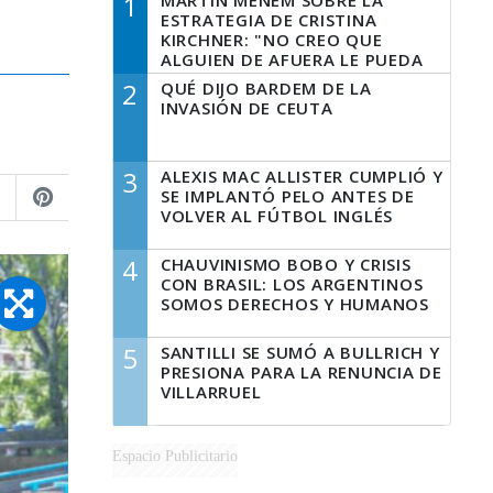
1
MARTÍN MENEM SOBRE LA
ESTRATEGIA DE CRISTINA
KIRCHNER: "NO CREO QUE
ALGUIEN DE AFUERA LE PUEDA
DECIR A LA JUSTICIA LO QUE
2
QUÉ DIJO BARDEM DE LA
TIENE QUE HACER"
INVASIÓN DE CEUTA
3
ALEXIS MAC ALLISTER CUMPLIÓ Y
SE IMPLANTÓ PELO ANTES DE
VOLVER AL FÚTBOL INGLÉS
4
CHAUVINISMO BOBO Y CRISIS
CON BRASIL: LOS ARGENTINOS
SOMOS DERECHOS Y HUMANOS
5
SANTILLI SE SUMÓ A BULLRICH Y
PRESIONA PARA LA RENUNCIA DE
VILLARRUEL
Espacio Publicitario