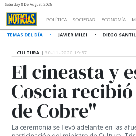
Saturday 8 De August, 2026
POLÍTICA
SOCIEDAD
ECONOMÍA
M
TEMAS DEL DÍA
JAVIER MILEI
DIEGO SANTI
CULTURA |
30-11-2020 19:57
El cineasta y e
Coscia recibió
de Cobre"
La ceremonia se llevó adelante en las afue
participación del ministro de Cultura, Tri