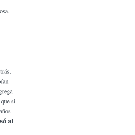
mosa.
trás,
bían
agrega
 que si
 años
só al