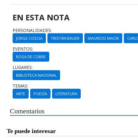
EN ESTA NOTA
PERSONALIDADES:
JORGE COSCIA
TRISTÁN BAUER
MAURICIO MACRI
CARL
EVENTOS:
ROSA DE COBRE
LUGARES:
BIBLIOTECA NACIONAL
TEMAS:
ARTE
POESÍA
LITERATURA
Comentarios