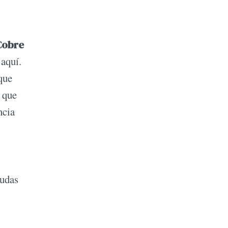
Cobre
 aquí.
que
 que
ncia
dudas