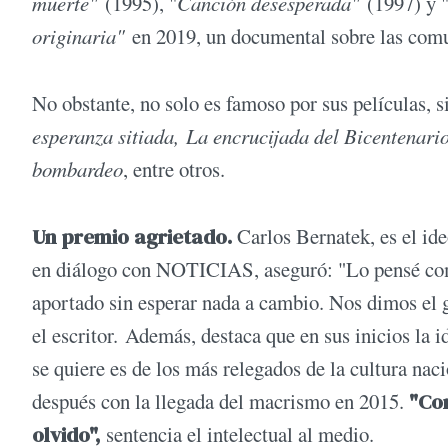
muerte"
(1995), "
Canción desesperada"
(1997) y 
originaria"
en 2019, un documental sobre las com
No obstante, no solo es famoso por sus películas, s
esperanza sitiada,
La encrucijada del Bicentenari
bombardeo
, entre otros.
Un premio agrietado.
Carlos Bernatek, es el id
en diálogo con NOTICIAS, aseguró: "Lo pensé com
aportado sin esperar nada a cambio. Nos dimos el 
el escritor. Además, destaca que en sus inicios la i
se quiere es de los más relegados de la cultura na
después con la llegada del macrismo en 2015.
"Con
olvido",
sentencia el intelectual al medio.