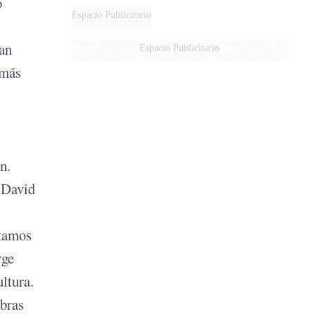
o
Espacio Publicitario
ran
Espacio Publicitario
 más
n.
 David
stamos
rge
ltura.
abras