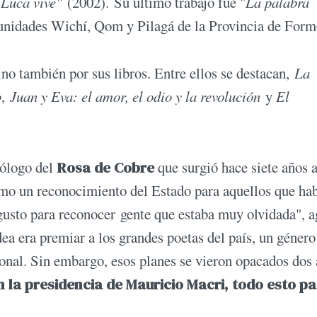
"
Luca vive"
(2002). Su último trabajo fue "
La palabra
unidades Wichí, Qom y Pilagá de la Provincia de For
ino también por sus libros. Entre ellos se destacan,
La
o
,
Juan y Eva: el amor, el odio y la revolución
y
El
eólogo del
Rosa de Cobre
que surgió hace siete años a
o un reconocimiento del Estado para aquellos que ha
gusto para reconocer gente que estaba muy olvidada", 
dea era premiar a los grandes poetas del país, un género
cional. Sin embargo, esos planes se vieron opacados dos
 la presidencia de Mauricio Macri, todo esto pa