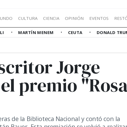
UNDO
CULTURA
CIENCIA
OPINIÓN
EVENTOS
REST
LLI
MARTÍN MENEM
CEUTA
DONALD TRU
scritor Jorge
 el premio "Ros
ras de la Biblioteca Nacional y contó con la
stán Bauer. Esta premiación se volvió a realiza