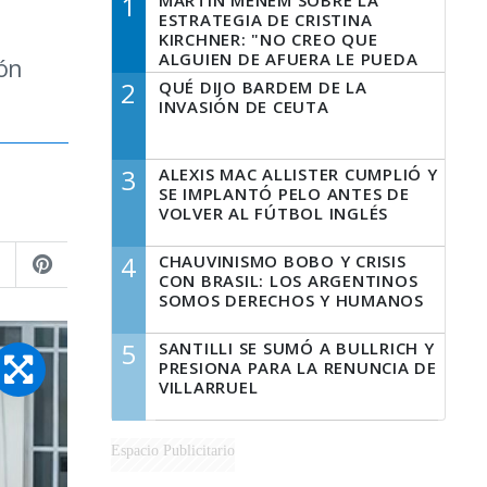
1
MARTÍN MENEM SOBRE LA
ESTRATEGIA DE CRISTINA
KIRCHNER: "NO CREO QUE
ALGUIEN DE AFUERA LE PUEDA
ión
DECIR A LA JUSTICIA LO QUE
2
QUÉ DIJO BARDEM DE LA
TIENE QUE HACER"
INVASIÓN DE CEUTA
3
ALEXIS MAC ALLISTER CUMPLIÓ Y
SE IMPLANTÓ PELO ANTES DE
VOLVER AL FÚTBOL INGLÉS
4
CHAUVINISMO BOBO Y CRISIS
CON BRASIL: LOS ARGENTINOS
SOMOS DERECHOS Y HUMANOS
5
SANTILLI SE SUMÓ A BULLRICH Y
PRESIONA PARA LA RENUNCIA DE
VILLARRUEL
Espacio Publicitario