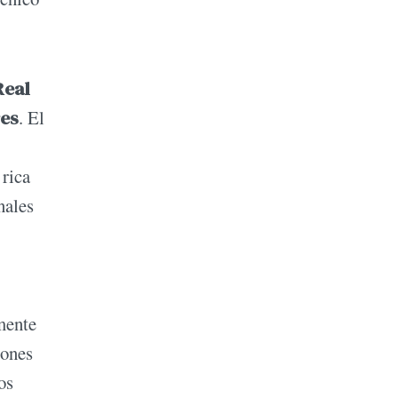
Real
res
. El
 rica
nales
mente
iones
os