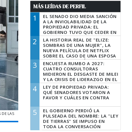
MÁS LEÍDAS DE PERFIL
1
EL SENADO DIO MEDIA SANCIÓN
A LA INVIOLABILIDAD DE LA
PROPIEDAD PRIVADA: EL
GOBIERNO TUVO QUE CEDER EN
LA LEY DEL MANEJO DEL FUEGO
2
LA HISTORIA REAL DE "ELIZE:
SOMBRAS DE UNA MUJER", LA
NUEVA PELÍCULA DE NETFLIX
SOBRE EL CASO DE UNA ESPOSA
QUE DESCUARTIZÓ A SU
3
ENCUESTA RUMBO A 2027:
MARIDO
CUATRO CONSULTORAS
MIDIERON EL DESGASTE DE MILEI
Y LA CRISIS DE LIDERAZGO EN EL
PERONISMO
4
LEY DE PROPIEDAD PRIVADA:
QUÉ SENADORES VOTARON A
FAVOR Y CUÁLES EN CONTRA
5
EL GOBIERNO PERDIÓ LA
S DE LAS
PULSEADA DEL NOMBRE: LA "LEY
DE TIERRAS" SE IMPUSO EN
TODA LA CONVERSACIÓN
DIGITAL