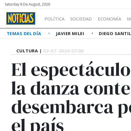
Saturday 8 De August, 2026
POLÍTICA
SOCIEDAD
ECONOMÍA
M
TEMAS DEL DÍA
JAVIER MILEI
DIEGO SANTI
CULTURA |
02-07-2026 05:06
El espectáculo
la danza con
desembarca po
el país