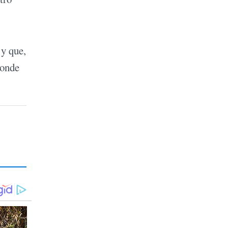
 y que,
donde