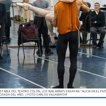
STABLE DEL TEATRO COLÓN, LOS BAILARINES ENSAYAN "ALICIA EN EL PAÍ
 OSADA DEL AÑO. | FOTO:CARLOS VILLAMAYOR