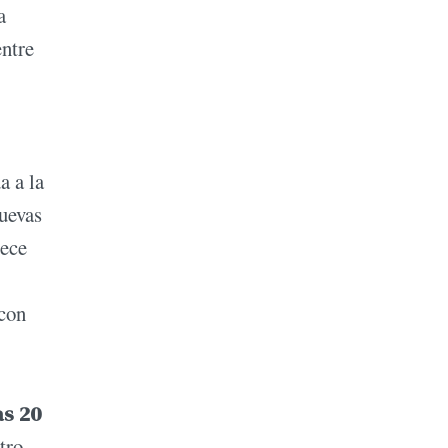
a
entre
a a la
nuevas
rece
 con
as 20
tro