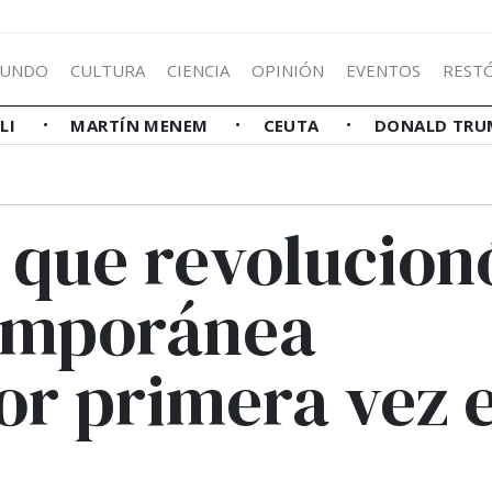
UNDO
CULTURA
CIENCIA
OPINIÓN
EVENTOS
REST
LLI
MARTÍN MENEM
CEUTA
DONALD TRU
 que revolucion
temporánea
r primera vez 