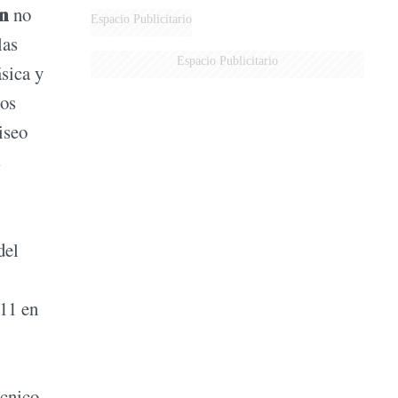
ón
no
Espacio Publicitario
las
Espacio Publicitario
ásica y
tos
iseo
s
del
011 en
écnico