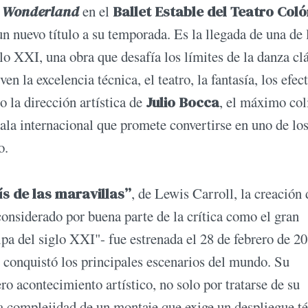
in Wonderland
en el
Ballet Estable del Teatro Col
n nuevo título a su temporada. Es la llegada de una de 
lo XXI, una obra que desafía los límites de la danza cl
n la excelencia técnica, el teatro, la fantasía, los efec
o la dirección artística de
Julio Bocca
, el máximo col
cala internacional que promete convertirse en uno de lo
o.
ís de las maravillas”
, de Lewis Carroll, la creación 
onsiderado por buena parte de la crítica como el gran
ipa del siglo XXI"- fue estrenada el 28 de febrero de 2
conquistó los principales escenarios del mundo. Su
 acontecimiento artístico, no solo por tratarse de su
la complejidad de un montaje que exige un despliegue t