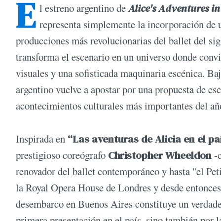
E
l estreno argentino de
Alice's Adventures 
representa simplemente la incorporación de u
producciones más revolucionarias del ballet del sig
transforma el escenario en un universo donde convive
visuales y una sofisticada maquinaria escénica. Baj
argentino vuelve a apostar por una propuesta de es
acontecimientos culturales más importantes del añ
Inspirada en
“Las aventuras de Alicia en el pa
prestigioso coreógrafo
Christopher Wheeldon
-c
renovador del ballet contemporáneo y hasta "el Pet
la Royal Opera House de Londres y desde entonces 
desembarco en Buenos Aires constituye un verdadero
primera presentación en el país, sino también por 