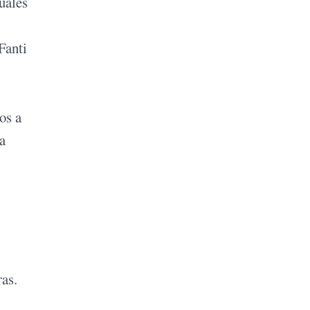
uales
Fanti
os a
a
ras.