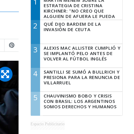
1
MARTÍN MENEM SOBRE LA
ESTRATEGIA DE CRISTINA
KIRCHNER: "NO CREO QUE
ALGUIEN DE AFUERA LE PUEDA
DECIR A LA JUSTICIA LO QUE
2
QUÉ DIJO BARDEM DE LA
TIENE QUE HACER"
INVASIÓN DE CEUTA
3
ALEXIS MAC ALLISTER CUMPLIÓ Y
SE IMPLANTÓ PELO ANTES DE
VOLVER AL FÚTBOL INGLÉS
4
SANTILLI SE SUMÓ A BULLRICH Y
PRESIONA PARA LA RENUNCIA DE
VILLARRUEL
5
CHAUVINISMO BOBO Y CRISIS
CON BRASIL: LOS ARGENTINOS
SOMOS DERECHOS Y HUMANOS
Espacio Publicitario