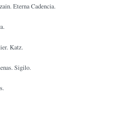
ain. Eterna Cadencia.
a.
er. Katz.
enas. Sigilo.
s.