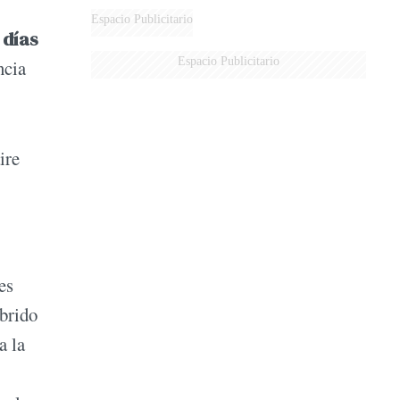
DERROTADOS
Espacio Publicitario
 días
Espacio Publicitario
ncia
ire
es
íbrido
a la