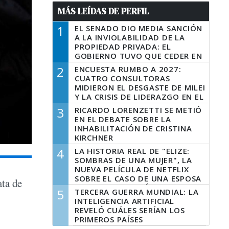
MÁS LEÍDAS DE PERFIL
1
EL SENADO DIO MEDIA SANCIÓN
A LA INVIOLABILIDAD DE LA
PROPIEDAD PRIVADA: EL
GOBIERNO TUVO QUE CEDER EN
LA LEY DEL MANEJO DEL FUEGO
2
ENCUESTA RUMBO A 2027:
CUATRO CONSULTORAS
MIDIERON EL DESGASTE DE MILEI
Y LA CRISIS DE LIDERAZGO EN EL
PERONISMO
3
RICARDO LORENZETTI SE METIÓ
EN EL DEBATE SOBRE LA
INHABILITACIÓN DE CRISTINA
KIRCHNER
4
LA HISTORIA REAL DE "ELIZE:
SOMBRAS DE UNA MUJER", LA
NUEVA PELÍCULA DE NETFLIX
SOBRE EL CASO DE UNA ESPOSA
ata de
QUE DESCUARTIZÓ A SU
5
TERCERA GUERRA MUNDIAL: LA
MARIDO
INTELIGENCIA ARTIFICIAL
REVELÓ CUÁLES SERÍAN LOS
PRIMEROS PAÍSES
LATINOAMERICANOS EN SER