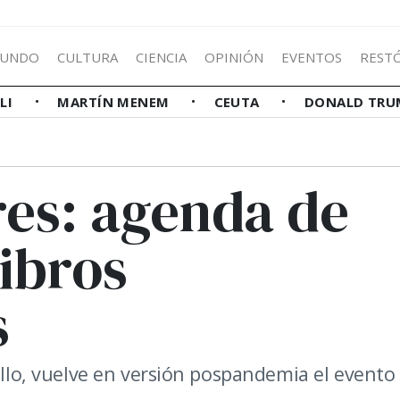
UNDO
CULTURA
CIENCIA
OPINIÓN
EVENTOS
REST
LLI
MARTÍN MENEM
CEUTA
DONALD TRU
res: agenda de
libros
s
Gallo, vuelve en versión pospandemia el event