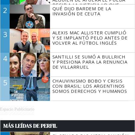
DECIR A LA JUSTICIA LO QUE
2
QUÉ DIJO BARDEM DE LA
TIENE QUE HACER"
INVASIÓN DE CEUTA
3
ALEXIS MAC ALLISTER CUMPLIÓ
Y SE IMPLANTÓ PELO ANTES DE
VOLVER AL FÚTBOL INGLÉS
4
SANTILLI SE SUMÓ A BULLRICH
Y PRESIONA PARA LA RENUNCIA
DE VILLARRUEL
5
CHAUVINISMO BOBO Y CRISIS
CON BRASIL: LOS ARGENTINOS
SOMOS DERECHOS Y HUMANOS
Espacio Publicitario
MÁS LEÍDAS DE PERFIL