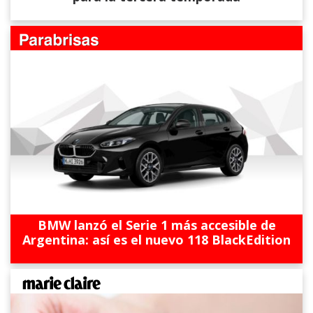
BMW lanzó el Serie 1 más accesible de
Argentina: así es el nuevo 118 BlackEdition