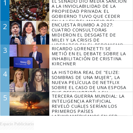
1
EL SENADO DIO MEDIA SANCIÓN
A LA INVIOLABILIDAD DE LA
PROPIEDAD PRIVADA: EL
GOBIERNO TUVO QUE CEDER
EN LA LEY DEL MANEJO DEL
2
ENCUESTA RUMBO A 2027:
FUEGO
CUATRO CONSULTORAS
MIDIERON EL DESGASTE DE
MILEI Y LA CRISIS DE
LIDERAZGO EN EL PERONISMO
3
RICARDO LORENZETTI SE
METIÓ EN EL DEBATE SOBRE LA
INHABILITACIÓN DE CRISTINA
KIRCHNER
4
LA HISTORIA REAL DE "ELIZE:
SOMBRAS DE UNA MUJER", LA
NUEVA PELÍCULA DE NETFLIX
SOBRE EL CASO DE UNA ESPOSA
QUE DESCUARTIZÓ A SU
5
TERCERA GUERRA MUNDIAL: LA
MARIDO
INTELIGENCIA ARTIFICIAL
REVELÓ CUÁLES SERÍAN LOS
PRIMEROS PAÍSES
LATINOAMERICANOS EN SER
DERROTADOS
Espacio Publicitario