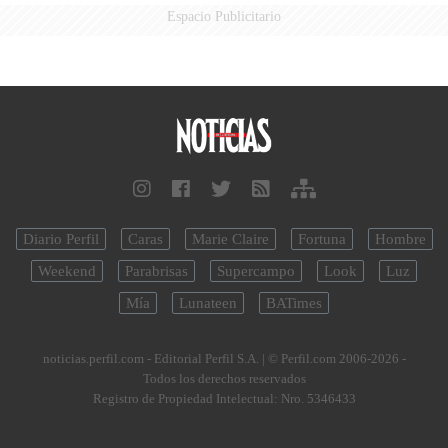
Espacio Publicitario
Diario Perfil
Caras
Marie Claire
Fortuna
Hombre
Weekend
Parabrisas
Supercampo
Look
Luz
Mía
Lunateen
BATimes
noticias.perfil.com - Editorial Perfil S.A.
| © Perfil.com 2006-2026 -
Todos los derechos reservados
Registro de Propiedad Intelectual: Nro. 5346433