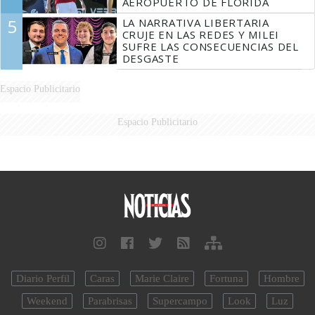
AEROPUERTO DE FLORIDA
5
LA NARRATIVA LIBERTARIA
CRUJE EN LAS REDES Y MILEI
SUFRE LAS CONSECUENCIAS DEL
DESGASTE
Espacio Publicitario
Espacio Publicitario
Diario Perfil
Caras
Marie Claire
Fortuna
Hombre
Weekend
Parabrisas
Supercampo
Look
Luz