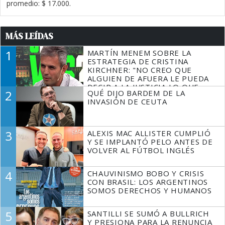
promedio: $ 17.000.
MÁS LEÍDAS
1
MARTÍN MENEM SOBRE LA
ESTRATEGIA DE CRISTINA
KIRCHNER: "NO CREO QUE
ALGUIEN DE AFUERA LE PUEDA
DECIR A LA JUSTICIA LO QUE
2
QUÉ DIJO BARDEM DE LA
TIENE QUE HACER"
INVASIÓN DE CEUTA
3
ALEXIS MAC ALLISTER CUMPLIÓ
Y SE IMPLANTÓ PELO ANTES DE
VOLVER AL FÚTBOL INGLÉS
4
CHAUVINISMO BOBO Y CRISIS
CON BRASIL: LOS ARGENTINOS
SOMOS DERECHOS Y HUMANOS
5
SANTILLI SE SUMÓ A BULLRICH
Y PRESIONA PARA LA RENUNCIA