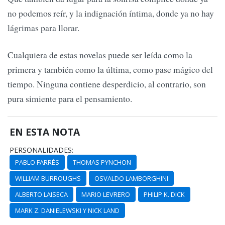
no podemos reír, y la indignación íntima, donde ya no hay
lágrimas para llorar.
Cualquiera de estas novelas puede ser leída como la
primera y también como la última, como pase mágico del
tiempo. Ninguna contiene desperdicio, al contrario, son
pura simiente para el pensamiento.
EN ESTA NOTA
PERSONALIDADES:
PABLO FARRÉS
THOMAS PYNCHON
WILLIAM BURROUGHS
OSVALDO LAMBORGHINI
ALBERTO LAISECA
MARIO LEVRERO
PHILIP K. DICK
MARK Z. DANIELEWSKI Y NICK LAND