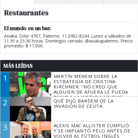
Restaurantes
El mundo en un bar.
Asiaka. Soler 4767, Palermo. 11.2492-8244. Lunes a sábados de
11.30 a 23.30 horas. Domingos cerrado. @asiakapalermo. Precio
promedio: $ 17.000.
MÁS LEÍDAS
1
MARTÍN MENEM SOBRE LA
ESTRATEGIA DE CRISTINA
KIRCHNER: "NO CREO QUE
ALGUIEN DE AFUERA LE PUEDA
DECIR A LA JUSTICIA LO QUE
2
QUÉ DIJO BARDEM DE LA
TIENE QUE HACER"
INVASIÓN DE CEUTA
3
ALEXIS MAC ALLISTER CUMPLIÓ
Y SE IMPLANTÓ PELO ANTES DE
VOLVER AL FÚTBOL INGLÉS