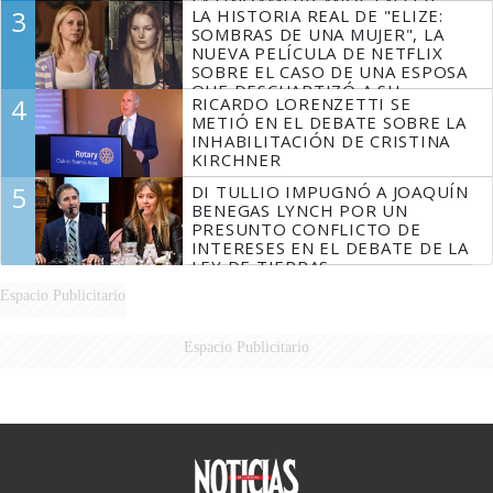
LATINOAMERICANOS EN SER
3
LA HISTORIA REAL DE "ELIZE:
DERROTADOS
SOMBRAS DE UNA MUJER", LA
NUEVA PELÍCULA DE NETFLIX
SOBRE EL CASO DE UNA ESPOSA
QUE DESCUARTIZÓ A SU
4
RICARDO LORENZETTI SE
MARIDO
METIÓ EN EL DEBATE SOBRE LA
INHABILITACIÓN DE CRISTINA
KIRCHNER
5
DI TULLIO IMPUGNÓ A JOAQUÍN
BENEGAS LYNCH POR UN
PRESUNTO CONFLICTO DE
INTERESES EN EL DEBATE DE LA
LEY DE TIERRAS
Espacio Publicitario
Espacio Publicitario