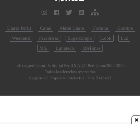
Diario Perfil
Caras
Marie Claire
Fortuna
Hombre
Weekend
Parabrisas
Supercampo
Look
Luz
Mía
Lunateen
BATimes
noticias.perfil.com - Editorial Perfil S.A.
| © Perfil.com 2006-2026 -
Todos los derechos reservados
Registro de Propiedad Intelectual: Nro. 5346433