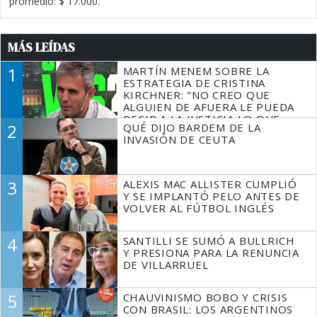
promedio: $ 17.000.
MÁS LEÍDAS
1
MARTÍN MENEM SOBRE LA
ESTRATEGIA DE CRISTINA
KIRCHNER: "NO CREO QUE
ALGUIEN DE AFUERA LE PUEDA
DECIR A LA JUSTICIA LO QUE
2
QUÉ DIJO BARDEM DE LA
TIENE QUE HACER"
INVASIÓN DE CEUTA
3
ALEXIS MAC ALLISTER CUMPLIÓ
Y SE IMPLANTÓ PELO ANTES DE
VOLVER AL FÚTBOL INGLÉS
4
SANTILLI SE SUMÓ A BULLRICH
Y PRESIONA PARA LA RENUNCIA
DE VILLARRUEL
5
CHAUVINISMO BOBO Y CRISIS
CON BRASIL: LOS ARGENTINOS