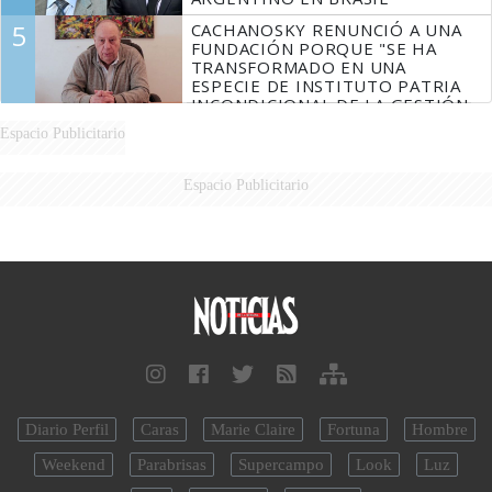
5
CACHANOSKY RENUNCIÓ A UNA
FUNDACIÓN PORQUE "SE HA
TRANSFORMADO EN UNA
ESPECIE DE INSTITUTO PATRIA
INCONDICIONAL DE LA GESTIÓN
DE MILEI"
Espacio Publicitario
Espacio Publicitario
Diario Perfil
Caras
Marie Claire
Fortuna
Hombre
Weekend
Parabrisas
Supercampo
Look
Luz