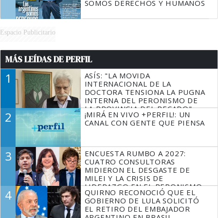
SOMOS DERECHOS Y HUMANOS
Espacio Publicitario
MÁS LEÍDAS DE PERFIL
1
ASÍS: "LA MOVIDA
INTERNACIONAL DE LA
DOCTORA TENSIONA LA PUGNA
INTERNA DEL PERONISMO DE
LA PROVINCIA DEL PECADO"
2
¡MIRÁ EN VIVO +PERFIL!: UN
CANAL CON GENTE QUE PIENSA
3
ENCUESTA RUMBO A 2027:
CUATRO CONSULTORAS
MIDIERON EL DESGASTE DE
MILEI Y LA CRISIS DE
LIDERAZGO EN EL PERONISMO
4
QUIRNO RECONOCIÓ QUE EL
GOBIERNO DE LULA SOLICITÓ
EL RETIRO DEL EMBAJADOR
ARGENTINO EN BRASIL