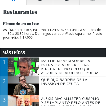
Restaurantes
El mundo en un bar.
Asiaka. Soler 4767, Palermo. 11.2492-8244. Lunes a sábados de
11.30 a 23.30 horas. Domingos cerrado. @asiakapalermo. Precio
promedio: $ 17.000.
MÁS LEÍDAS
1
MARTÍN MENEM SOBRE LA
ESTRATEGIA DE CRISTINA
KIRCHNER: "NO CREO QUE
ALGUIEN DE AFUERA LE PUEDA
DECIR A LA JUSTICIA LO QUE
2
QUÉ DIJO BARDEM DE LA
TIENE QUE HACER"
INVASIÓN DE CEUTA
3
ALEXIS MAC ALLISTER CUMPLIÓ
Y SE IMPLANTÓ PELO ANTES DE