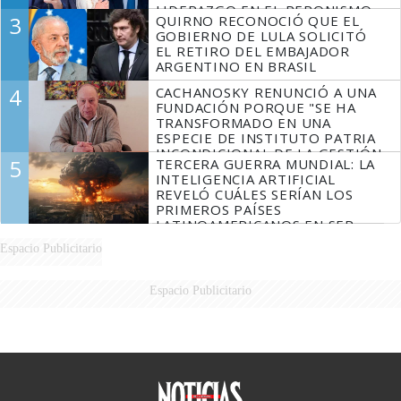
LIDERAZGO EN EL PERONISMO
3
QUIRNO RECONOCIÓ QUE EL
GOBIERNO DE LULA SOLICITÓ
EL RETIRO DEL EMBAJADOR
ARGENTINO EN BRASIL
4
CACHANOSKY RENUNCIÓ A UNA
FUNDACIÓN PORQUE "SE HA
TRANSFORMADO EN UNA
ESPECIE DE INSTITUTO PATRIA
INCONDICIONAL DE LA GESTIÓN
5
TERCERA GUERRA MUNDIAL: LA
DE MILEI"
INTELIGENCIA ARTIFICIAL
REVELÓ CUÁLES SERÍAN LOS
PRIMEROS PAÍSES
LATINOAMERICANOS EN SER
DERROTADOS
Espacio Publicitario
Espacio Publicitario