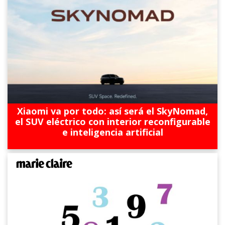
Xiaomi va por todo: así será el SkyNomad,
el SUV eléctrico con interior reconfigurable
e inteligencia artificial