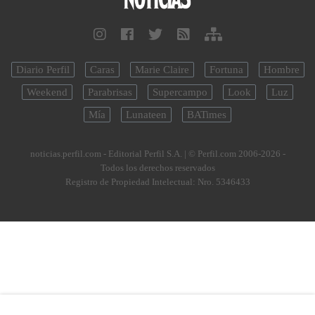
Diario Perfil
Caras
Marie Claire
Fortuna
Hombre
Weekend
Parabrisas
Supercampo
Look
Luz
Mía
Lunateen
BATimes
noticias.perfil.com - Editorial Perfil S.A.
| © Perfil.com 2006-2026 -
Todos los derechos reservados
Registro de Propiedad Intelectual: Nro. 5346433