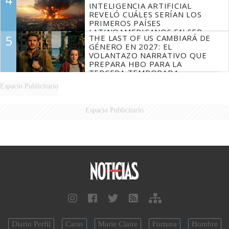
INTELIGENCIA ARTIFICIAL
REVELÓ CUÁLES SERÍAN LOS
PRIMEROS PAÍSES
LATINOAMERICANOS EN SER
5
THE LAST OF US CAMBIARÁ DE
DERROTADOS
GÉNERO EN 2027: EL
VOLANTAZO NARRATIVO QUE
PREPARA HBO PARA LA
TERCERA TEMPORADA
Espacio Publicitario
Espacio Publicitario
Diario Perfil
Caras
Marie Claire
Fortuna
Hombre