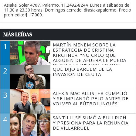
Asiaka. Soler 4767, Palermo. 11.2492-8244. Lunes a sábados de
11.30 a 23.30 horas. Domingos cerrado. @asiakapalermo. Precio
promedio: $ 17.000.
MÁS LEÍDAS
1
MARTÍN MENEM SOBRE LA
ESTRATEGIA DE CRISTINA
KIRCHNER: "NO CREO QUE
ALGUIEN DE AFUERA LE PUEDA
DECIR A LA JUSTICIA LO QUE
2
QUÉ DIJO BARDEM DE LA
TIENE QUE HACER"
INVASIÓN DE CEUTA
3
ALEXIS MAC ALLISTER CUMPLIÓ
Y SE IMPLANTÓ PELO ANTES DE
VOLVER AL FÚTBOL INGLÉS
4
SANTILLI SE SUMÓ A BULLRICH
Y PRESIONA PARA LA RENUNCIA
DE VILLARRUEL