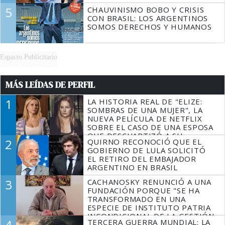
5
CHAUVINISMO BOBO Y CRISIS
CON BRASIL: LOS ARGENTINOS
SOMOS DERECHOS Y HUMANOS
Espacio Publicitario
MÁS LEÍDAS DE PERFIL
1
LA HISTORIA REAL DE "ELIZE:
SOMBRAS DE UNA MUJER", LA
NUEVA PELÍCULA DE NETFLIX
SOBRE EL CASO DE UNA ESPOSA
QUE DESCUARTIZÓ A SU
2
QUIRNO RECONOCIÓ QUE EL
MARIDO
GOBIERNO DE LULA SOLICITÓ
EL RETIRO DEL EMBAJADOR
ARGENTINO EN BRASIL
3
CACHANOSKY RENUNCIÓ A UNA
FUNDACIÓN PORQUE "SE HA
TRANSFORMADO EN UNA
ESPECIE DE INSTITUTO PATRIA
INCONDICIONAL DE LA GESTIÓN
4
TERCERA GUERRA MUNDIAL: LA
DE MILEI"