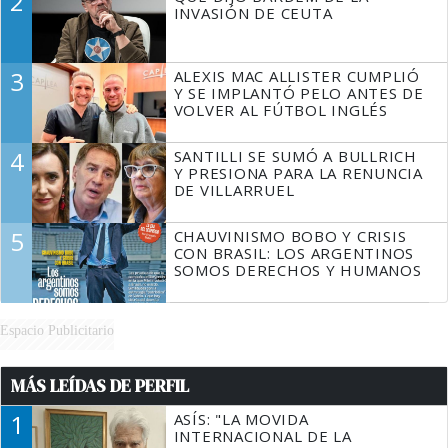
2
TIENE QUE HACER"
INVASIÓN DE CEUTA
3
ALEXIS MAC ALLISTER CUMPLIÓ
Y SE IMPLANTÓ PELO ANTES DE
VOLVER AL FÚTBOL INGLÉS
4
SANTILLI SE SUMÓ A BULLRICH
Y PRESIONA PARA LA RENUNCIA
DE VILLARRUEL
5
CHAUVINISMO BOBO Y CRISIS
CON BRASIL: LOS ARGENTINOS
SOMOS DERECHOS Y HUMANOS
Espacio Publicitario
MÁS LEÍDAS DE PERFIL
1
ASÍS: "LA MOVIDA
INTERNACIONAL DE LA