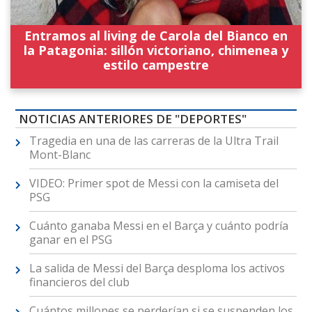
Entramos al living de Carola del Bianco en
la Patagonia: sillón victoriano, chimenea y
estilo campestre
NOTICIAS ANTERIORES DE "DEPORTES"
Tragedia en una de las carreras de la Ultra Trail
Mont-Blanc
VIDEO: Primer spot de Messi con la camiseta del
PSG
Cuánto ganaba Messi en el Barça y cuánto podría
ganar en el PSG
La salida de Messi del Barça desploma los activos
financieros del club
Cuántos millones se perderían si se suspenden los