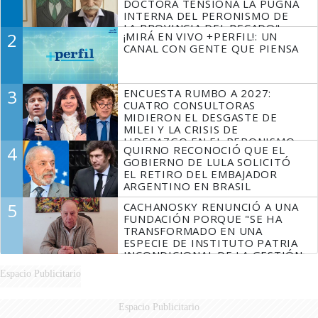
DOCTORA TENSIONA LA PUGNA
INTERNA DEL PERONISMO DE
LA PROVINCIA DEL PECADO"
2
¡MIRÁ EN VIVO +PERFIL!: UN
CANAL CON GENTE QUE PIENSA
3
ENCUESTA RUMBO A 2027:
CUATRO CONSULTORAS
MIDIERON EL DESGASTE DE
MILEI Y LA CRISIS DE
LIDERAZGO EN EL PERONISMO
4
QUIRNO RECONOCIÓ QUE EL
GOBIERNO DE LULA SOLICITÓ
EL RETIRO DEL EMBAJADOR
ARGENTINO EN BRASIL
5
CACHANOSKY RENUNCIÓ A UNA
FUNDACIÓN PORQUE "SE HA
TRANSFORMADO EN UNA
ESPECIE DE INSTITUTO PATRIA
INCONDICIONAL DE LA GESTIÓN
DE MILEI"
Espacio Publicitario
Espacio Publicitario