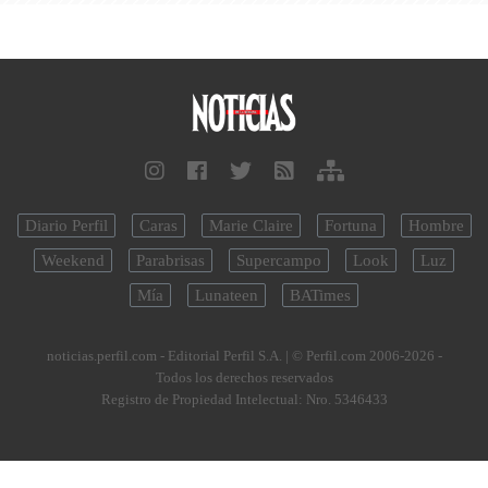
Diario Perfil
Caras
Marie Claire
Fortuna
Hombre
Weekend
Parabrisas
Supercampo
Look
Luz
Mía
Lunateen
BATimes
noticias.perfil.com - Editorial Perfil S.A.
| © Perfil.com 2006-2026 -
Todos los derechos reservados
Registro de Propiedad Intelectual: Nro. 5346433