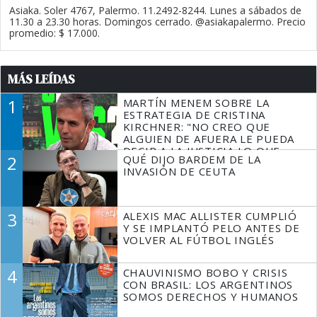
Asiaka. Soler 4767, Palermo. 11.2492-8244. Lunes a sábados de
11.30 a 23.30 horas. Domingos cerrado. @asiakapalermo. Precio
promedio: $ 17.000.
MÁS LEÍDAS
1
MARTÍN MENEM SOBRE LA
ESTRATEGIA DE CRISTINA
KIRCHNER: "NO CREO QUE
ALGUIEN DE AFUERA LE PUEDA
DECIR A LA JUSTICIA LO QUE
2
QUÉ DIJO BARDEM DE LA
TIENE QUE HACER"
INVASIÓN DE CEUTA
3
ALEXIS MAC ALLISTER CUMPLIÓ
Y SE IMPLANTÓ PELO ANTES DE
VOLVER AL FÚTBOL INGLÉS
4
CHAUVINISMO BOBO Y CRISIS
CON BRASIL: LOS ARGENTINOS
SOMOS DERECHOS Y HUMANOS