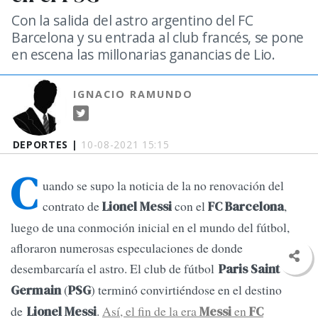
Con la salida del astro argentino del FC
Barcelona y su entrada al club francés, se pone
en escena las millonarias ganancias de Lio.
IGNACIO RAMUNDO
DEPORTES |
10-08-2021 15:15
C
uando se supo la noticia de la no renovación del
contrato de
con el
,
Lionel Messi
FC Barcelona
luego de una conmoción inicial en el mundo del fútbol,
afloraron numerosas especulaciones de donde
desembarcaría el astro. El club de fútbol
Paris Saint
(
) terminó convirtiéndose en el destino
Germain
PSG
de
.
Así, el fin de la era
en
Lionel Messi
Messi
FC