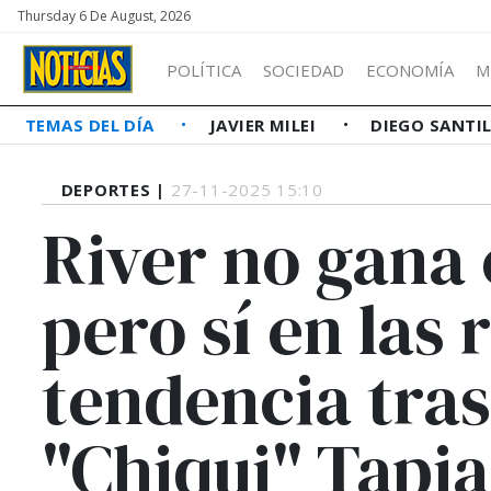
Thursday 6 De August, 2026
POLÍTICA
SOCIEDAD
ECONOMÍA
M
TEMAS DEL DÍA
JAVIER MILEI
DIEGO SANTI
DEPORTES |
27-11-2025 15:10
River no gana 
pero sí en las 
tendencia tras
"Chiqui" Tapia