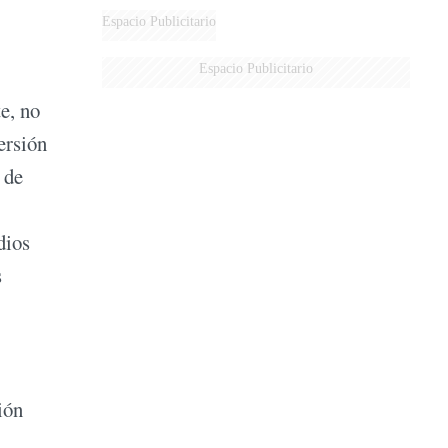
DE MILEI"
Espacio Publicitario
Espacio Publicitario
e, no
ersión
 de
dios
s
ión