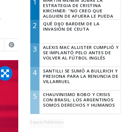
1
MARTÍN MENEM SOBRE LA
ESTRATEGIA DE CRISTINA
KIRCHNER: "NO CREO QUE
ALGUIEN DE AFUERA LE PUEDA
e
DECIR A LA JUSTICIA LO QUE
2
QUÉ DIJO BARDEM DE LA
TIENE QUE HACER"
INVASIÓN DE CEUTA
3
ALEXIS MAC ALLISTER CUMPLIÓ Y
SE IMPLANTÓ PELO ANTES DE
VOLVER AL FÚTBOL INGLÉS
4
SANTILLI SE SUMÓ A BULLRICH Y
PRESIONA PARA LA RENUNCIA DE
VILLARRUEL
5
CHAUVINISMO BOBO Y CRISIS
CON BRASIL: LOS ARGENTINOS
SOMOS DERECHOS Y HUMANOS
Espacio Publicitario