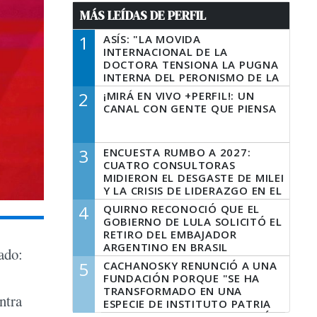
MÁS LEÍDAS DE PERFIL
1
ASÍS: "LA MOVIDA
INTERNACIONAL DE LA
DOCTORA TENSIONA LA PUGNA
INTERNA DEL PERONISMO DE LA
PROVINCIA DEL PECADO"
2
¡MIRÁ EN VIVO +PERFIL!: UN
CANAL CON GENTE QUE PIENSA
3
ENCUESTA RUMBO A 2027:
CUATRO CONSULTORAS
MIDIERON EL DESGASTE DE MILEI
Y LA CRISIS DE LIDERAZGO EN EL
PERONISMO
4
QUIRNO RECONOCIÓ QUE EL
GOBIERNO DE LULA SOLICITÓ EL
RETIRO DEL EMBAJADOR
ARGENTINO EN BRASIL
ado:
5
CACHANOSKY RENUNCIÓ A UNA
FUNDACIÓN PORQUE "SE HA
TRANSFORMADO EN UNA
ntra
ESPECIE DE INSTITUTO PATRIA
INCONDICIONAL DE LA GESTIÓN