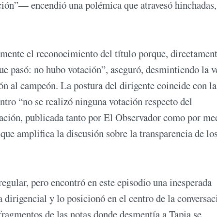
ción”— encendió una polémica que atravesó hinchadas,
mente el reconocimiento del título porque, directament
que pasó: no hubo votación”, aseguró, desmintiendo la v
n al campeón. La postura del dirigente coincide con la
tro “no se realizó ninguna votación respecto del
ración, publicada tanto por El Observador como por me
 que amplifica la discusión sobre la transparencia de lo
regular, pero encontró en este episodio una inesperada
 dirigencial y lo posicionó en el centro de la conversac
s fragmentos de las notas donde desmentía a Tapia se