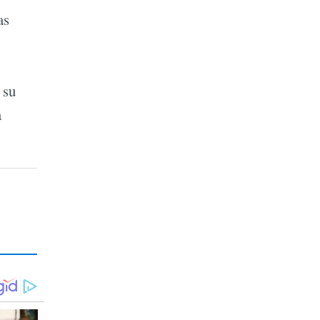
as
 su
a