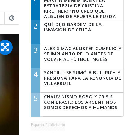
1
MARTÍN MENEM SOBRE LA
ESTRATEGIA DE CRISTINA
KIRCHNER: "NO CREO QUE
ALGUIEN DE AFUERA LE PUEDA
DECIR A LA JUSTICIA LO QUE
2
QUÉ DIJO BARDEM DE LA
TIENE QUE HACER"
INVASIÓN DE CEUTA
3
ALEXIS MAC ALLISTER CUMPLIÓ Y
SE IMPLANTÓ PELO ANTES DE
VOLVER AL FÚTBOL INGLÉS
4
SANTILLI SE SUMÓ A BULLRICH Y
PRESIONA PARA LA RENUNCIA DE
VILLARRUEL
5
CHAUVINISMO BOBO Y CRISIS
CON BRASIL: LOS ARGENTINOS
SOMOS DERECHOS Y HUMANOS
Espacio Publicitario