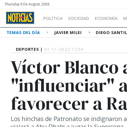
Thursday 6 De August, 2026
POLÍTICA
SOCIEDAD
ECONOMÍA
M
TEMAS DEL DÍA
JAVIER MILEI
DIEGO SANTI
DEPORTES |
01-11-2022 12:54
Víctor Blanco
"influenciar" 
favorecer a R
Los hinchas de Patronato se indignaron a
viajará a Abu Dhabi a jugar la Supercopa.