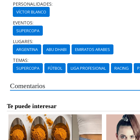
PERSONALIDADES:
VÍCTOR BLANCO
EVENTOS:
SUPERCOPA
LUGARES:
ARGENTINA
ABU DHABI
EMIRATOS ARABES
TEMAS:
SUPERCOPA
FÚTBOL
LIGA PROFESIONAL
RACING
P
Comentarios