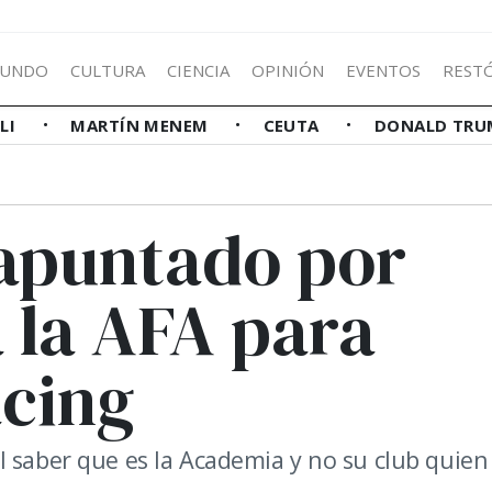
UNDO
CULTURA
CIENCIA
OPINIÓN
EVENTOS
REST
LLI
MARTÍN MENEM
CEUTA
DONALD TRU
 apuntado por
a la AFA para
acing
l saber que es la Academia y no su club quien