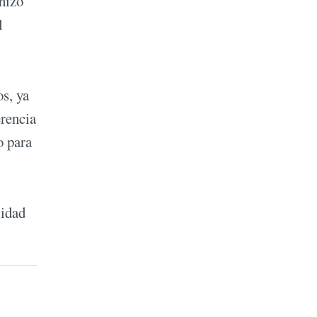
 hizo
l
os, ya
erencia
o para
lidad