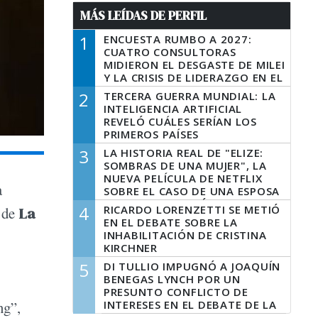
MÁS LEÍDAS DE PERFIL
1
ENCUESTA RUMBO A 2027:
CUATRO CONSULTORAS
MIDIERON EL DESGASTE DE MILEI
Y LA CRISIS DE LIDERAZGO EN EL
PERONISMO
2
TERCERA GUERRA MUNDIAL: LA
INTELIGENCIA ARTIFICIAL
REVELÓ CUÁLES SERÍAN LOS
PRIMEROS PAÍSES
LATINOAMERICANOS EN SER
3
LA HISTORIA REAL DE "ELIZE:
DERROTADOS
SOMBRAS DE UNA MUJER", LA
NUEVA PELÍCULA DE NETFLIX
a
SOBRE EL CASO DE UNA ESPOSA
QUE DESCUARTIZÓ A SU
4
RICARDO LORENZETTI SE METIÓ
 de
La
MARIDO
EN EL DEBATE SOBRE LA
INHABILITACIÓN DE CRISTINA
KIRCHNER
5
DI TULLIO IMPUGNÓ A JOAQUÍN
BENEGAS LYNCH POR UN
PRESUNTO CONFLICTO DE
INTERESES EN EL DEBATE DE LA
ng”,
LEY DE TIERRAS