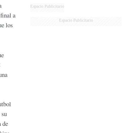
a
Espacio Publicitario
final a
Espacio Publicitario
ue los
ue
una
utbol
 su
a de