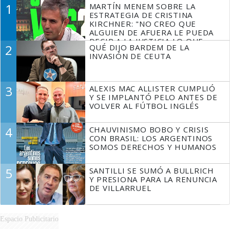
1
MARTÍN MENEM SOBRE LA
ESTRATEGIA DE CRISTINA
KIRCHNER: "NO CREO QUE
ALGUIEN DE AFUERA LE PUEDA
DECIR A LA JUSTICIA LO QUE
2
QUÉ DIJO BARDEM DE LA
TIENE QUE HACER"
INVASIÓN DE CEUTA
3
ALEXIS MAC ALLISTER CUMPLIÓ
Y SE IMPLANTÓ PELO ANTES DE
VOLVER AL FÚTBOL INGLÉS
4
CHAUVINISMO BOBO Y CRISIS
CON BRASIL: LOS ARGENTINOS
SOMOS DERECHOS Y HUMANOS
5
SANTILLI SE SUMÓ A BULLRICH
Y PRESIONA PARA LA RENUNCIA
DE VILLARRUEL
Espacio Publicitario