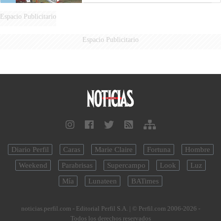
Espacio Publicitario
Espacio Publicitario
Diario Perfil
Caras
Marie Claire
Fortuna
Hombre
Weekend
Parabrisas
Supercampo
Look
Luz
Mía
Lunateen
BATimes
noticias.perfil.com - Editorial Perfil S.A.
| © Perfil.com 2006-2026 -
Todos los derechos reservados