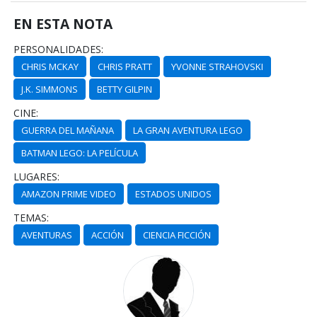
EN ESTA NOTA
PERSONALIDADES:
CHRIS MCKAY
CHRIS PRATT
YVONNE STRAHOVSKI
J.K. SIMMONS
BETTY GILPIN
CINE:
GUERRA DEL MAÑANA
LA GRAN AVENTURA LEGO
BATMAN LEGO: LA PELÍCULA
LUGARES:
AMAZON PRIME VIDEO
ESTADOS UNIDOS
TEMAS:
AVENTURAS
ACCIÓN
CIENCIA FICCIÓN