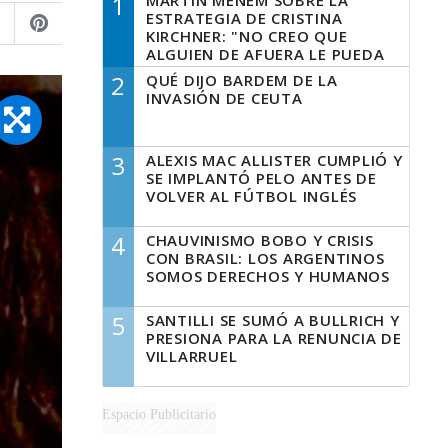
1
MARTÍN MENEM SOBRE LA
ESTRATEGIA DE CRISTINA
KIRCHNER: "NO CREO QUE
ALGUIEN DE AFUERA LE PUEDA
DECIR A LA JUSTICIA LO QUE
2
QUÉ DIJO BARDEM DE LA
TIENE QUE HACER"
INVASIÓN DE CEUTA
3
ALEXIS MAC ALLISTER CUMPLIÓ Y
SE IMPLANTÓ PELO ANTES DE
VOLVER AL FÚTBOL INGLÉS
4
CHAUVINISMO BOBO Y CRISIS
CON BRASIL: LOS ARGENTINOS
SOMOS DERECHOS Y HUMANOS
5
SANTILLI SE SUMÓ A BULLRICH Y
PRESIONA PARA LA RENUNCIA DE
VILLARRUEL
Espacio Publicitario