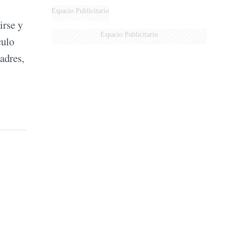
AÉREA
Espacio Publicitario
irse y
Espacio Publicitario
culo
adres,