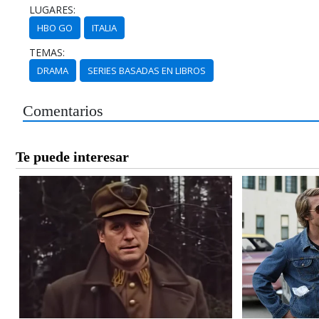
LUGARES:
HBO GO
ITALIA
TEMAS:
DRAMA
SERIES BASADAS EN LIBROS
Comentarios