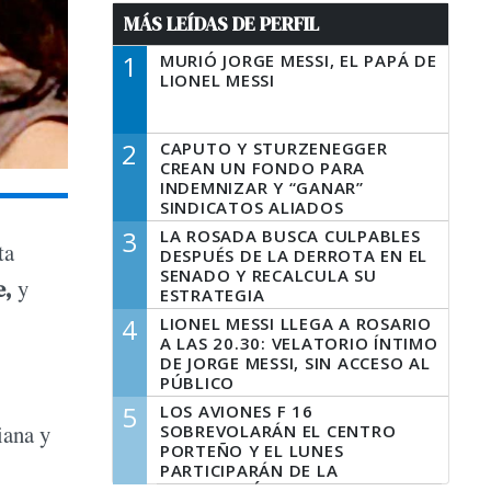
MÁS LEÍDAS DE PERFIL
1
MURIÓ JORGE MESSI, EL PAPÁ DE
LIONEL MESSI
2
CAPUTO Y STURZENEGGER
CREAN UN FONDO PARA
INDEMNIZAR Y “GANAR”
SINDICATOS ALIADOS
3
LA ROSADA BUSCA CULPABLES
ta
DESPUÉS DE LA DERROTA EN EL
SENADO Y RECALCULA SU
e,
y
ESTRATEGIA
4
LIONEL MESSI LLEGA A ROSARIO
A LAS 20.30: VELATORIO ÍNTIMO
DE JORGE MESSI, SIN ACCESO AL
PÚBLICO
5
LOS AVIONES F 16
iana y
SOBREVOLARÁN EL CENTRO
PORTEÑO Y EL LUNES
PARTICIPARÁN DE LA
CELEBRACIÓN DE LA FUERZA