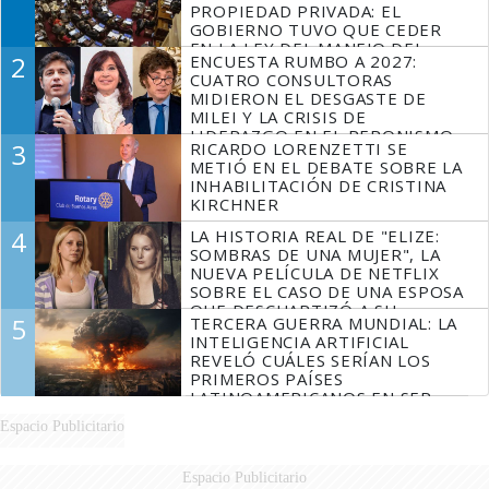
PROPIEDAD PRIVADA: EL
GOBIERNO TUVO QUE CEDER
EN LA LEY DEL MANEJO DEL
2
ENCUESTA RUMBO A 2027:
FUEGO
CUATRO CONSULTORAS
MIDIERON EL DESGASTE DE
MILEI Y LA CRISIS DE
LIDERAZGO EN EL PERONISMO
3
RICARDO LORENZETTI SE
METIÓ EN EL DEBATE SOBRE LA
INHABILITACIÓN DE CRISTINA
KIRCHNER
4
LA HISTORIA REAL DE "ELIZE:
SOMBRAS DE UNA MUJER", LA
NUEVA PELÍCULA DE NETFLIX
SOBRE EL CASO DE UNA ESPOSA
QUE DESCUARTIZÓ A SU
5
TERCERA GUERRA MUNDIAL: LA
MARIDO
INTELIGENCIA ARTIFICIAL
REVELÓ CUÁLES SERÍAN LOS
PRIMEROS PAÍSES
LATINOAMERICANOS EN SER
DERROTADOS
Espacio Publicitario
Espacio Publicitario