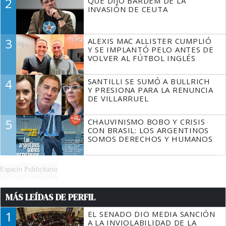
2
QUÉ DIJO BARDEM DE LA
TIENE QUE HACER"
INVASIÓN DE CEUTA
3
ALEXIS MAC ALLISTER CUMPLIÓ
Y SE IMPLANTÓ PELO ANTES DE
VOLVER AL FÚTBOL INGLÉS
4
SANTILLI SE SUMÓ A BULLRICH
Y PRESIONA PARA LA RENUNCIA
DE VILLARRUEL
5
CHAUVINISMO BOBO Y CRISIS
CON BRASIL: LOS ARGENTINOS
SOMOS DERECHOS Y HUMANOS
Espacio Publicitario
MÁS LEÍDAS DE PERFIL
1
EL SENADO DIO MEDIA SANCIÓN
A LA INVIOLABILIDAD DE LA