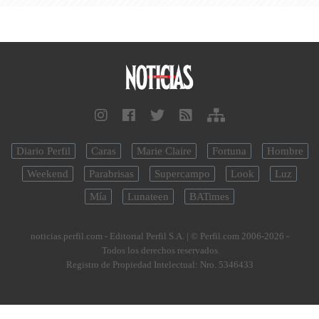
Diario Perfil
Caras
Marie Claire
Fortuna
Hombre
Weekend
Parabrisas
Supercampo
Look
Luz
Mía
Lunateen
BATimes
noticias.perfil.com - Editorial Perfil S.A.
| © Perfil.com 2006-2026 -
Todos los derechos reservados
Registro de Propiedad Intelectual: Nro. 5346433