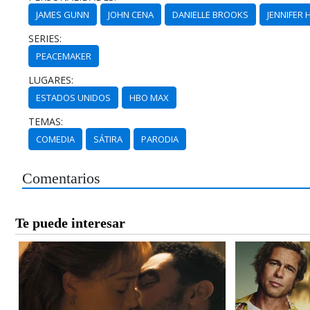
JAMES GUNN
JOHN CENA
DANIELLE BROOKS
JENNIFER
SERIES:
PEACEMAKER
LUGARES:
ESTADOS UNIDOS
HBO MAX
TEMAS:
COMEDIA
SÁTIRA
PARODIA
Comentarios