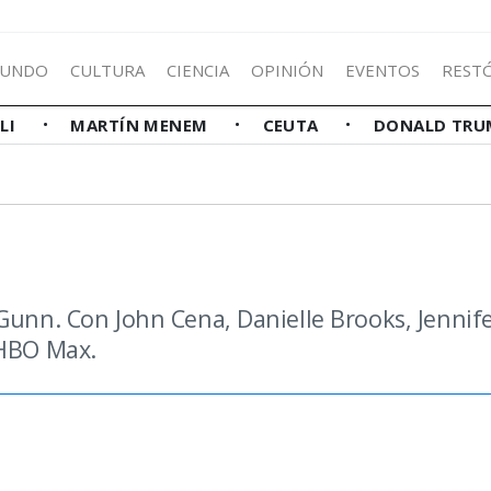
UNDO
CULTURA
CIENCIA
OPINIÓN
EVENTOS
REST
LLI
MARTÍN MENEM
CEUTA
DONALD TRU
Gunn. Con John Cena, Danielle Brooks, Jennif
 HBO Max.