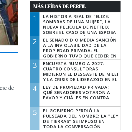
MÁS LEÍDAS DE PERFIL
1
LA HISTORIA REAL DE "ELIZE:
SOMBRAS DE UNA MUJER", LA
NUEVA PELÍCULA DE NETFLIX
SOBRE EL CASO DE UNA ESPOSA
QUE DESCUARTIZÓ A SU
2
EL SENADO DIO MEDIA SANCIÓN
MARIDO
A LA INVIOLABILIDAD DE LA
PROPIEDAD PRIVADA: EL
GOBIERNO TUVO QUE CEDER EN
LA LEY DEL MANEJO DEL FUEGO
3
ENCUESTA RUMBO A 2027:
CUATRO CONSULTORAS
MIDIERON EL DESGASTE DE MILEI
Y LA CRISIS DE LIDERAZGO EN EL
PERONISMO
cie de
4
LEY DE PROPIEDAD PRIVADA:
QUÉ SENADORES VOTARON A
FAVOR Y CUÁLES EN CONTRA
5
EL GOBIERNO PERDIÓ LA
PULSEADA DEL NOMBRE: LA "LEY
DE TIERRAS" SE IMPUSO EN
TODA LA CONVERSACIÓN
DIGITAL