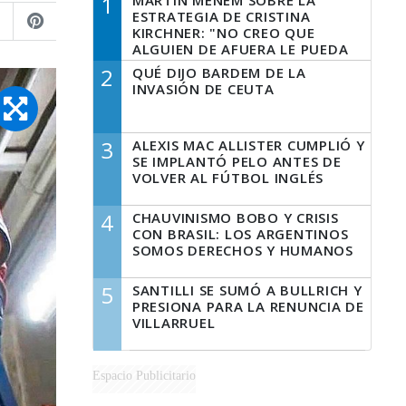
1
MARTÍN MENEM SOBRE LA
ESTRATEGIA DE CRISTINA
KIRCHNER: "NO CREO QUE
ALGUIEN DE AFUERA LE PUEDA
DECIR A LA JUSTICIA LO QUE
2
QUÉ DIJO BARDEM DE LA
TIENE QUE HACER"
INVASIÓN DE CEUTA
3
ALEXIS MAC ALLISTER CUMPLIÓ Y
SE IMPLANTÓ PELO ANTES DE
VOLVER AL FÚTBOL INGLÉS
4
CHAUVINISMO BOBO Y CRISIS
CON BRASIL: LOS ARGENTINOS
SOMOS DERECHOS Y HUMANOS
5
SANTILLI SE SUMÓ A BULLRICH Y
PRESIONA PARA LA RENUNCIA DE
VILLARRUEL
Espacio Publicitario