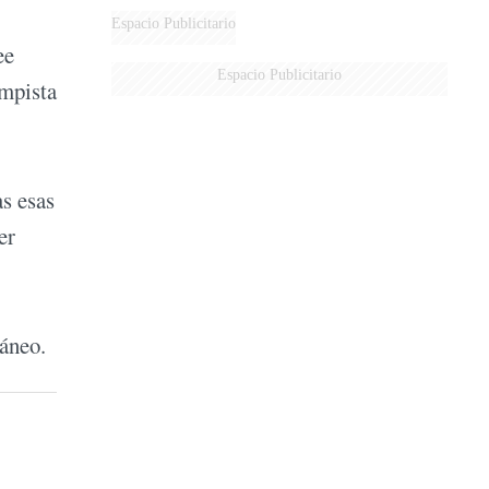
Espacio Publicitario
ee
Espacio Publicitario
mpista
as esas
er
ráneo.