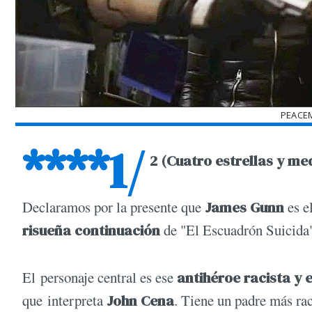
PEACEM
****1/
2 (Cuatro estrellas y me
Declaramos por la presente que
James Gunn
es e
risueña continuación
de "El Escuadrón Suicida",
El personaje central es ese
antihéroe racista y 
que interpreta
John Cena
. Tiene un padre más rac