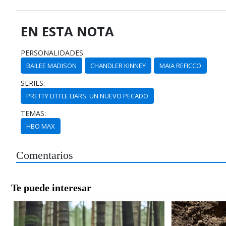
EN ESTA NOTA
PERSONALIDADES:
BAILEE MADISON
CHANDLER KINNEY
MAIA REFICCO
SERIES:
PRETTY LITTLE LIARS: UN NUEVO PECADO
TEMAS:
HBO MAX
Comentarios