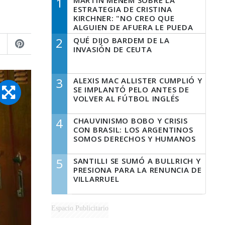
1
MARTÍN MENEM SOBRE LA
ESTRATEGIA DE CRISTINA
KIRCHNER: "NO CREO QUE
ALGUIEN DE AFUERA LE PUEDA
DECIR A LA JUSTICIA LO QUE
2
QUÉ DIJO BARDEM DE LA
TIENE QUE HACER"
INVASIÓN DE CEUTA
3
ALEXIS MAC ALLISTER CUMPLIÓ Y
SE IMPLANTÓ PELO ANTES DE
VOLVER AL FÚTBOL INGLÉS
4
CHAUVINISMO BOBO Y CRISIS
CON BRASIL: LOS ARGENTINOS
SOMOS DERECHOS Y HUMANOS
5
SANTILLI SE SUMÓ A BULLRICH Y
PRESIONA PARA LA RENUNCIA DE
VILLARRUEL
Espacio Publicitario