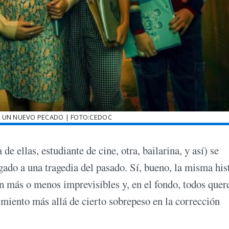
RS: UN NUEVO PECADO | FOTO:CEDOC
ellas, estudiante de cine, otra, bailarina, y así) se
igado a una tragedia del pasado. Sí, bueno, la misma his
son más o menos imprevisibles y, en el fondo, todos que
nimiento más allá de cierto sobrepeso en la corrección