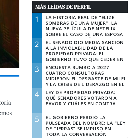
MÁS LEÍDAS DE PERFIL
1
LA HISTORIA REAL DE "ELIZE:
SOMBRAS DE UNA MUJER", LA
NUEVA PELÍCULA DE NETFLIX
SOBRE EL CASO DE UNA ESPOSA
QUE DESCUARTIZÓ A SU
2
EL SENADO DIO MEDIA SANCIÓN
MARIDO
A LA INVIOLABILIDAD DE LA
PROPIEDAD PRIVADA: EL
GOBIERNO TUVO QUE CEDER EN
LA LEY DEL MANEJO DEL FUEGO
3
ENCUESTA RUMBO A 2027:
CUATRO CONSULTORAS
MIDIERON EL DESGASTE DE MILEI
Y LA CRISIS DE LIDERAZGO EN EL
PERONISMO
4
LEY DE PROPIEDAD PRIVADA:
QUÉ SENADORES VOTARON A
toria
FAVOR Y CUÁLES EN CONTRA
remos
5
EL GOBIERNO PERDIÓ LA
PULSEADA DEL NOMBRE: LA "LEY
DE TIERRAS" SE IMPUSO EN
TODA LA CONVERSACIÓN
DIGITAL