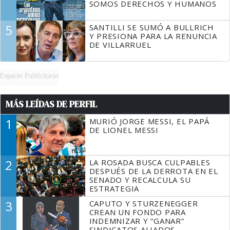
SOMOS DERECHOS Y HUMANOS
5
SANTILLI SE SUMÓ A BULLRICH
Y PRESIONA PARA LA RENUNCIA
DE VILLARRUEL
Espacio Publicitario
MÁS LEÍDAS DE PERFIL
1
MURIÓ JORGE MESSI, EL PAPÁ
DE LIONEL MESSI
2
LA ROSADA BUSCA CULPABLES
DESPUÉS DE LA DERROTA EN EL
SENADO Y RECALCULA SU
ESTRATEGIA
3
CAPUTO Y STURZENEGGER
CREAN UN FONDO PARA
INDEMNIZAR Y “GANAR”
SINDICATOS ALIADOS