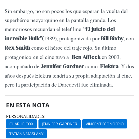
Sin embargo, no son pocos los que esperan la vuelta del
superhéroe neoyorquino en la pantalla grande. Los
memoriosos recuerdan el telefilme
“El juicio del
1989), protagonizada por
, con
increíble Hulk”(
Bill Bixby
como el héroe del traje rojo. Su último
Rex Smith
protagonico en el cine tuvo a
en 2003,
Ben Affleck
acompañado de
como
. Y dos
Jennifer Gardner
Elektra
años después Elektra tendría su propia adaptación al cine,
pero la participación de Daredevil fue eliminada.
EN ESTA NOTA
PERSONALIDADES:
CHARLIE COX
JENNIFER GARDNER
VINCENT D´ONOFRIO
TATIANA MASLANY