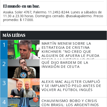
El mundo en un bar.
Asiaka. Soler 4767, Palermo. 11.2492-8244. Lunes a sábados de
11.30 a 23.30 horas. Domingos cerrado. @asiakapalermo. Precio
promedio: $ 17.000.
MÁS LEÍDAS
1
MARTÍN MENEM SOBRE LA
ESTRATEGIA DE CRISTINA
KIRCHNER: "NO CREO QUE
ALGUIEN DE AFUERA LE PUEDA
DECIR A LA JUSTICIA LO QUE
2
QUÉ DIJO BARDEM DE LA
TIENE QUE HACER"
INVASIÓN DE CEUTA
3
ALEXIS MAC ALLISTER CUMPLIÓ
Y SE IMPLANTÓ PELO ANTES DE
VOLVER AL FÚTBOL INGLÉS
4
CHAUVINISMO BOBO Y CRISIS
CON BRASIL: LOS ARGENTINOS