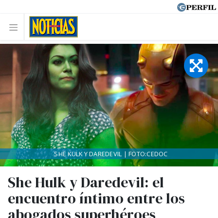
SHE KULK Y DAREDEVIL | FOTO:CEDOC
She Hulk y Daredevil: el
encuentro íntimo entre los
abogados superhéroes