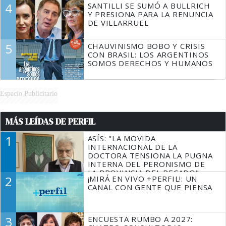
4
SANTILLI SE SUMÓ A BULLRICH
Y PRESIONA PARA LA RENUNCIA
DE VILLARRUEL
5
CHAUVINISMO BOBO Y CRISIS
CON BRASIL: LOS ARGENTINOS
SOMOS DERECHOS Y HUMANOS
Espacio Publicitario
MÁS LEÍDAS DE PERFIL
1
ASÍS: "LA MOVIDA
INTERNACIONAL DE LA
DOCTORA TENSIONA LA PUGNA
INTERNA DEL PERONISMO DE
LA PROVINCIA DEL PECADO"
2
¡MIRÁ EN VIVO +PERFIL!: UN
CANAL CON GENTE QUE PIENSA
3
ENCUESTA RUMBO A 2027: