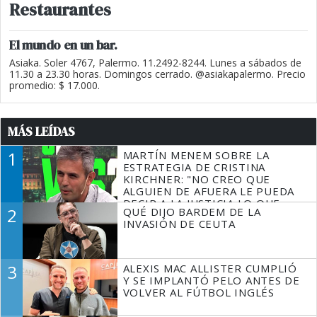
Restaurantes
El mundo en un bar.
Asiaka. Soler 4767, Palermo. 11.2492-8244. Lunes a sábados de
11.30 a 23.30 horas. Domingos cerrado. @asiakapalermo. Precio
promedio: $ 17.000.
MÁS LEÍDAS
1
MARTÍN MENEM SOBRE LA
ESTRATEGIA DE CRISTINA
KIRCHNER: "NO CREO QUE
ALGUIEN DE AFUERA LE PUEDA
DECIR A LA JUSTICIA LO QUE
2
QUÉ DIJO BARDEM DE LA
TIENE QUE HACER"
INVASIÓN DE CEUTA
3
ALEXIS MAC ALLISTER CUMPLIÓ
Y SE IMPLANTÓ PELO ANTES DE
VOLVER AL FÚTBOL INGLÉS