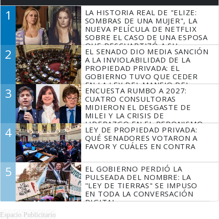
1
LA HISTORIA REAL DE "ELIZE:
SOMBRAS DE UNA MUJER", LA
NUEVA PELÍCULA DE NETFLIX
SOBRE EL CASO DE UNA ESPOSA
QUE DESCUARTIZÓ A SU
2
EL SENADO DIO MEDIA SANCIÓN
MARIDO
A LA INVIOLABILIDAD DE LA
PROPIEDAD PRIVADA: EL
GOBIERNO TUVO QUE CEDER
EN LA LEY DEL MANEJO DEL
3
ENCUESTA RUMBO A 2027:
FUEGO
CUATRO CONSULTORAS
MIDIERON EL DESGASTE DE
MILEI Y LA CRISIS DE
LIDERAZGO EN EL PERONISMO
4
LEY DE PROPIEDAD PRIVADA:
QUÉ SENADORES VOTARON A
FAVOR Y CUÁLES EN CONTRA
5
EL GOBIERNO PERDIÓ LA
PULSEADA DEL NOMBRE: LA
"LEY DE TIERRAS" SE IMPUSO
EN TODA LA CONVERSACIÓN
DIGITAL
Espacio Publicitario