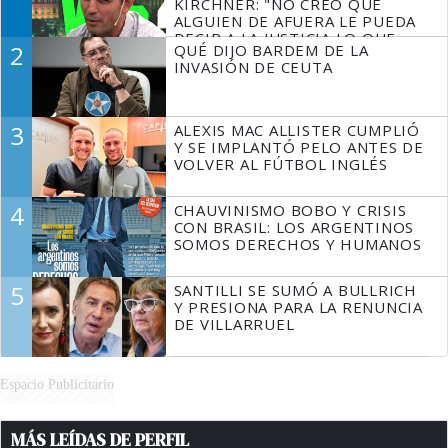
KIRCHNER: "NO CREO QUE
ALGUIEN DE AFUERA LE PUEDA
DECIR A LA JUSTICIA LO QUE
2
QUÉ DIJO BARDEM DE LA
TIENE QUE HACER"
INVASIÓN DE CEUTA
3
ALEXIS MAC ALLISTER CUMPLIÓ
Y SE IMPLANTÓ PELO ANTES DE
VOLVER AL FÚTBOL INGLÉS
4
CHAUVINISMO BOBO Y CRISIS
CON BRASIL: LOS ARGENTINOS
SOMOS DERECHOS Y HUMANOS
5
SANTILLI SE SUMÓ A BULLRICH
Y PRESIONA PARA LA RENUNCIA
DE VILLARRUEL
Espacio Publicitario
MÁS LEÍDAS DE PERFIL