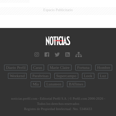
Espacio Publicitario
Diario Perfil
Caras
Marie Claire
Fortuna
Hombre
Weekend
Parabrisas
Supercampo
Look
Luz
Mía
Lunateen
BATimes
noticias.perfil.com - Editorial Perfil S.A.
| © Perfil.com 2006-2026 -
Todos los derechos reservados
Registro de Propiedad Intelectual: Nro. 5346433