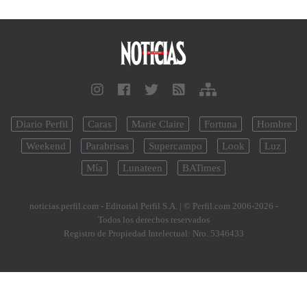
Diario Perfil
Caras
Marie Claire
Fortuna
Hombre
Weekend
Parabrisas
Supercampo
Look
Luz
Mía
Lunateen
BATimes
noticias.perfil.com - Editorial Perfil S.A.
| © Perfil.com 2006-2026 -
Todos los derechos reservados
Registro de Propiedad Intelectual: Nro. 5346433