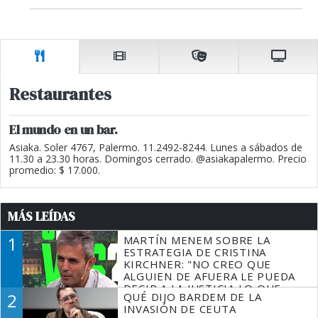
Restaurantes
El mundo en un bar.
Asiaka. Soler 4767, Palermo. 11.2492-8244. Lunes a sábados de
11.30 a 23.30 horas. Domingos cerrado. @asiakapalermo. Precio
promedio: $ 17.000.
MÁS LEÍDAS
1
MARTÍN MENEM SOBRE LA
ESTRATEGIA DE CRISTINA
KIRCHNER: "NO CREO QUE
ALGUIEN DE AFUERA LE PUEDA
DECIR A LA JUSTICIA LO QUE
2
QUÉ DIJO BARDEM DE LA
TIENE QUE HACER"
INVASIÓN DE CEUTA