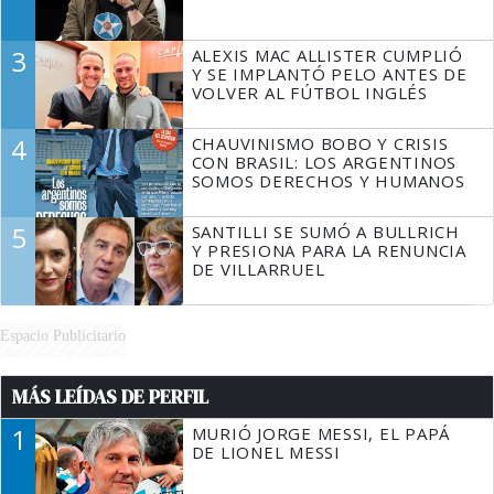
3
ALEXIS MAC ALLISTER CUMPLIÓ
Y SE IMPLANTÓ PELO ANTES DE
VOLVER AL FÚTBOL INGLÉS
4
CHAUVINISMO BOBO Y CRISIS
CON BRASIL: LOS ARGENTINOS
SOMOS DERECHOS Y HUMANOS
5
SANTILLI SE SUMÓ A BULLRICH
Y PRESIONA PARA LA RENUNCIA
DE VILLARRUEL
Espacio Publicitario
MÁS LEÍDAS DE PERFIL
1
MURIÓ JORGE MESSI, EL PAPÁ
DE LIONEL MESSI