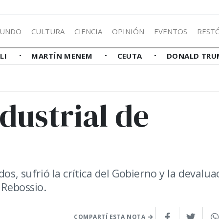
UNDO
CULTURA
CIENCIA
OPINIÓN
EVENTOS
REST
LLI
MARTÍN MENEM
CEUTA
DONALD TRU
ndustrial de
os, sufrió la crítica del Gobierno y la devalua
 Rebossio.
COMPARTÍ ESTA NOTA