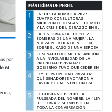
MÁS LEÍDAS DE PERFIL
1
ENCUESTA RUMBO A 2027:
CUATRO CONSULTORAS
MIDIERON EL DESGASTE DE MILEI
Y LA CRISIS DE LIDERAZGO EN EL
PERONISMO
2
LA HISTORIA REAL DE "ELIZE:
SOMBRAS DE UNA MUJER", LA
NUEVA PELÍCULA DE NETFLIX
SOBRE EL CASO DE UNA ESPOSA
QUE DESCUARTIZÓ A SU
3
EL SENADO DIO MEDIA SANCIÓN
MARIDO
nas por
A LA INVIOLABILIDAD DE LA
PROPIEDAD PRIVADA: EL
e 61
GOBIERNO TUVO QUE CEDER EN
LA LEY DEL MANEJO DEL FUEGO
4
LEY DE PROPIEDAD PRIVADA:
QUÉ SENADORES VOTARON A
FAVOR Y CUÁLES EN CONTRA
érica,
5
EL GOBIERNO PERDIÓ LA
PULSEADA DEL NOMBRE: LA "LEY
DE TIERRAS" SE IMPUSO EN
TODA LA CONVERSACIÓN
DIGITAL