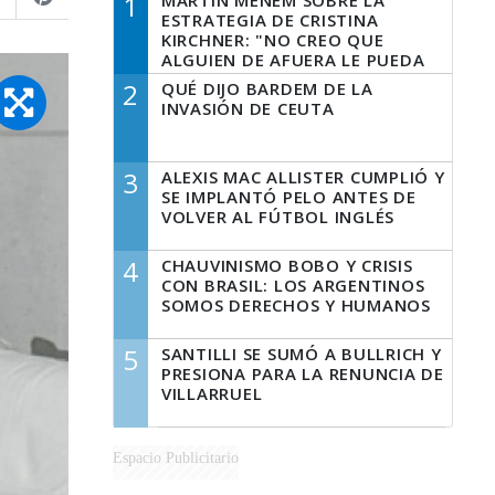
1
MARTÍN MENEM SOBRE LA
ESTRATEGIA DE CRISTINA
KIRCHNER: "NO CREO QUE
ALGUIEN DE AFUERA LE PUEDA
DECIR A LA JUSTICIA LO QUE
2
QUÉ DIJO BARDEM DE LA
TIENE QUE HACER"
INVASIÓN DE CEUTA
3
ALEXIS MAC ALLISTER CUMPLIÓ Y
SE IMPLANTÓ PELO ANTES DE
VOLVER AL FÚTBOL INGLÉS
4
CHAUVINISMO BOBO Y CRISIS
CON BRASIL: LOS ARGENTINOS
SOMOS DERECHOS Y HUMANOS
5
SANTILLI SE SUMÓ A BULLRICH Y
PRESIONA PARA LA RENUNCIA DE
VILLARRUEL
Espacio Publicitario