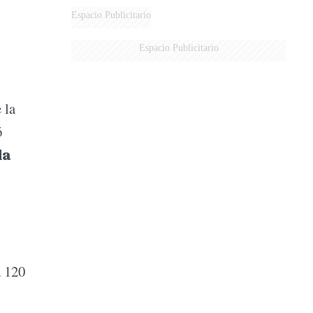
Espacio Publicitario
Espacio Publicitario
 la
ó
la
a 120