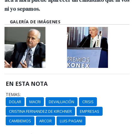
ni yo sepamos.
GALERÍA DE IMÁGENES
EN ESTA NOTA
TEMAS:
DOLAR
MACRI
DEVALUACIÓN
CRISIS
CRISTINA FERNANDEZ DE KIRCHNER
EMPRESAS
CAMBIEMOS
ARCOR
LUIS PAGANI