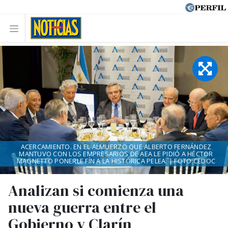
ACERCAMIENTO. EN EL ALMUERZO QUE ALBERTO FERNÁNDEZ
MANTUVO CON LOS EMPRESARIOS DE AEA LE PIDIÓ A HÉCTOR
MAGNETTO PONERLE FÍN A LA HISTÓRICA PELEA. | FOTO:CEDOC
Analizan si comienza una
nueva guerra entre el
Gobierno y Clarín