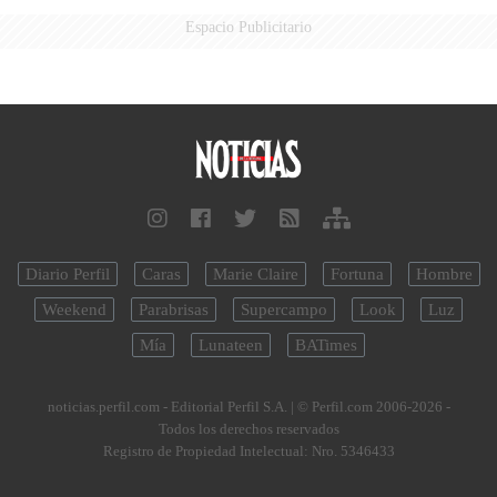
Espacio Publicitario
Diario Perfil
Caras
Marie Claire
Fortuna
Hombre
Weekend
Parabrisas
Supercampo
Look
Luz
Mía
Lunateen
BATimes
noticias.perfil.com - Editorial Perfil S.A.
| © Perfil.com 2006-2026 -
Todos los derechos reservados
Registro de Propiedad Intelectual: Nro. 5346433