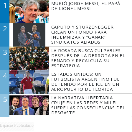
1
MURIÓ JORGE MESSI, EL PAPÁ
DE LIONEL MESSI
2
CAPUTO Y STURZENEGGER
CREAN UN FONDO PARA
INDEMNIZAR Y “GANAR”
SINDICATOS ALIADOS
3
LA ROSADA BUSCA CULPABLES
DESPUÉS DE LA DERROTA EN EL
SENADO Y RECALCULA SU
ESTRATEGIA
4
ESTADOS UNIDOS: UN
FUTBOLISTA ARGENTINO FUE
DETENIDO POR EL ICE EN UN
AEROPUERTO DE FLORIDA
5
LA NARRATIVA LIBERTARIA
CRUJE EN LAS REDES Y MILEI
SUFRE LAS CONSECUENCIAS DEL
DESGASTE
Espacio Publicitario