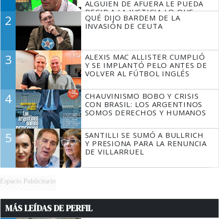
ALGUIEN DE AFUERA LE PUEDA
DECIR A LA JUSTICIA LO QUE
2
QUÉ DIJO BARDEM DE LA
TIENE QUE HACER"
INVASIÓN DE CEUTA
3
ALEXIS MAC ALLISTER CUMPLIÓ
Y SE IMPLANTÓ PELO ANTES DE
VOLVER AL FÚTBOL INGLÉS
4
CHAUVINISMO BOBO Y CRISIS
CON BRASIL: LOS ARGENTINOS
SOMOS DERECHOS Y HUMANOS
5
SANTILLI SE SUMÓ A BULLRICH
Y PRESIONA PARA LA RENUNCIA
DE VILLARRUEL
Espacio Publicitario
MÁS LEÍDAS DE PERFIL