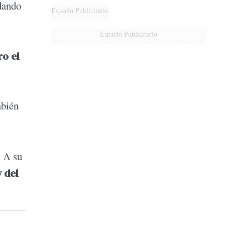
 dando
Espacio Publicitario
Espacio Publicitario
ro el
mbién
. A su
 del