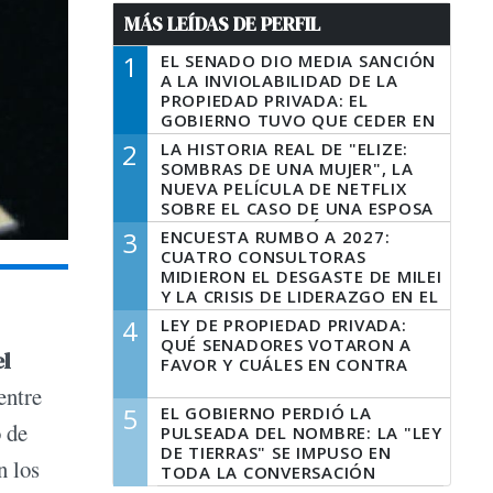
MÁS LEÍDAS DE PERFIL
1
EL SENADO DIO MEDIA SANCIÓN
A LA INVIOLABILIDAD DE LA
PROPIEDAD PRIVADA: EL
GOBIERNO TUVO QUE CEDER EN
LA LEY DEL MANEJO DEL FUEGO
2
LA HISTORIA REAL DE "ELIZE:
SOMBRAS DE UNA MUJER", LA
NUEVA PELÍCULA DE NETFLIX
SOBRE EL CASO DE UNA ESPOSA
QUE DESCUARTIZÓ A SU
3
ENCUESTA RUMBO A 2027:
MARIDO
CUATRO CONSULTORAS
MIDIERON EL DESGASTE DE MILEI
Y LA CRISIS DE LIDERAZGO EN EL
PERONISMO
4
LEY DE PROPIEDAD PRIVADA:
QUÉ SENADORES VOTARON A
el
FAVOR Y CUÁLES EN CONTRA
entre
5
EL GOBIERNO PERDIÓ LA
o de
PULSEADA DEL NOMBRE: LA "LEY
DE TIERRAS" SE IMPUSO EN
n los
TODA LA CONVERSACIÓN
DIGITAL