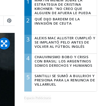
1
MARTÍN MENEM SOBRE LA
ESTRATEGIA DE CRISTINA
KIRCHNER: "NO CREO QUE
ALGUIEN DE AFUERA LE PUEDA
DECIR A LA JUSTICIA LO QUE
2
QUÉ DIJO BARDEM DE LA
TIENE QUE HACER"
INVASIÓN DE CEUTA
3
ALEXIS MAC ALLISTER CUMPLIÓ Y
SE IMPLANTÓ PELO ANTES DE
VOLVER AL FÚTBOL INGLÉS
4
CHAUVINISMO BOBO Y CRISIS
CON BRASIL: LOS ARGENTINOS
SOMOS DERECHOS Y HUMANOS
5
SANTILLI SE SUMÓ A BULLRICH Y
PRESIONA PARA LA RENUNCIA DE
VILLARRUEL
Espacio Publicitario