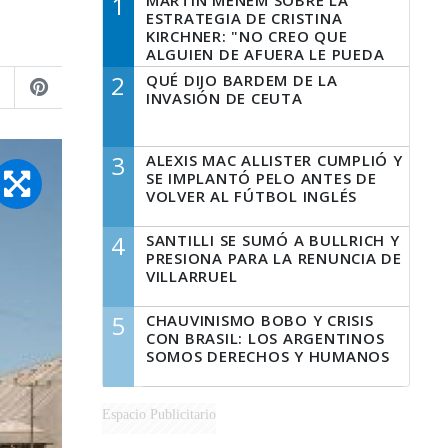
1
MARTÍN MENEM SOBRE LA
ESTRATEGIA DE CRISTINA
KIRCHNER: "NO CREO QUE
ALGUIEN DE AFUERA LE PUEDA
DECIR A LA JUSTICIA LO QUE
2
QUÉ DIJO BARDEM DE LA
TIENE QUE HACER"
INVASIÓN DE CEUTA
3
ALEXIS MAC ALLISTER CUMPLIÓ Y
SE IMPLANTÓ PELO ANTES DE
VOLVER AL FÚTBOL INGLÉS
4
SANTILLI SE SUMÓ A BULLRICH Y
PRESIONA PARA LA RENUNCIA DE
VILLARRUEL
5
CHAUVINISMO BOBO Y CRISIS
CON BRASIL: LOS ARGENTINOS
SOMOS DERECHOS Y HUMANOS
Espacio Publicitario