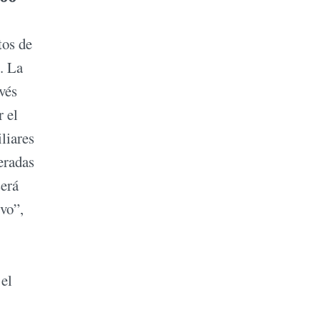
tos de
. La
vés
r el
liares
eradas
será
ivo”,
 el