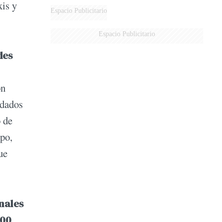
is y
Espacio Publicitario
Espacio Publicitario
des
ón
rdados
 de
upo,
ue
nales
500