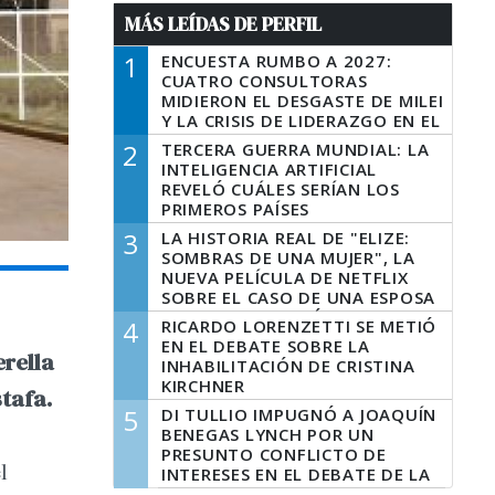
MÁS LEÍDAS DE PERFIL
1
ENCUESTA RUMBO A 2027:
CUATRO CONSULTORAS
MIDIERON EL DESGASTE DE MILEI
Y LA CRISIS DE LIDERAZGO EN EL
PERONISMO
2
TERCERA GUERRA MUNDIAL: LA
INTELIGENCIA ARTIFICIAL
REVELÓ CUÁLES SERÍAN LOS
PRIMEROS PAÍSES
LATINOAMERICANOS EN SER
3
LA HISTORIA REAL DE "ELIZE:
DERROTADOS
SOMBRAS DE UNA MUJER", LA
NUEVA PELÍCULA DE NETFLIX
SOBRE EL CASO DE UNA ESPOSA
QUE DESCUARTIZÓ A SU
4
RICARDO LORENZETTI SE METIÓ
MARIDO
EN EL DEBATE SOBRE LA
erella
INHABILITACIÓN DE CRISTINA
KIRCHNER
stafa.
5
DI TULLIO IMPUGNÓ A JOAQUÍN
BENEGAS LYNCH POR UN
PRESUNTO CONFLICTO DE
l
INTERESES EN EL DEBATE DE LA
LEY DE TIERRAS